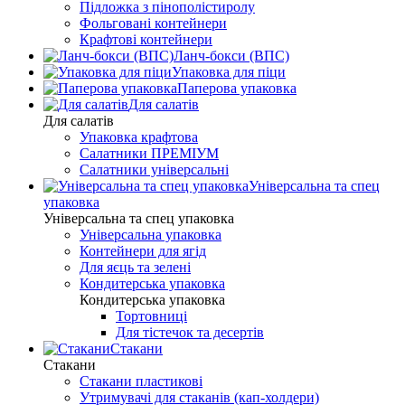
Підложка з пінополістиролу
Фольговані контейнери
Крафтові контейнери
Ланч-бокси (ВПС)
Упаковка для піци
Паперова упаковка
Для салатів
Для салатів
Упаковка крафтова
Салатники ПРЕМІУМ
Салатники універсальні
Універсальна та спец
упаковка
Універсальна та спец упаковка
Універсальна упаковка
Контейнери для ягід
Для яєць та зелені
Кондитерська упаковка
Кондитерська упаковка
Тортовниці
Для тістечок та десертів
Стакани
Стакани
Стакани пластикові
Утримувачі для стаканів (кап-холдери)