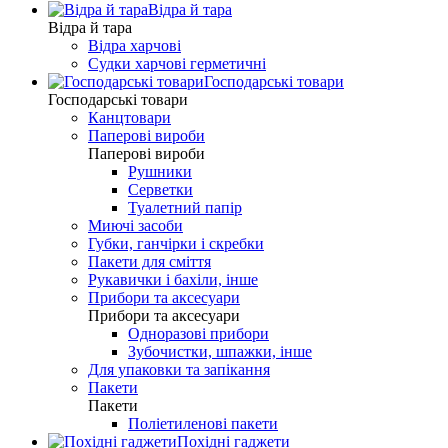
Відра й тара
Відра й тара
Відра харчові
Судки харчові герметичні
Господарські товари
Господарські товари
Канцтовари
Паперові вироби
Паперові вироби
Рушники
Серветки
Туалетний папір
Миючі засоби
Губки, ганчірки і скребки
Пакети для сміття
Рукавички і бахіли, інше
Прибори та аксесуари
Прибори та аксесуари
Одноразові прибори
Зубочистки, шпажки, інше
Для упаковки та запікання
Пакети
Пакети
Поліетиленові пакети
Похідні гаджети