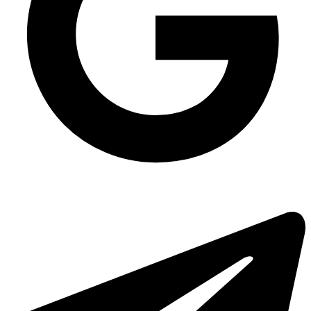
Паперові пакети купити
Підложка з спіненого полістиролу М1-35 (270х136х35 мм) БІЛА, 200
шт/уп
Упаковка для гарячого пп
Паперові пакети оптом одеса
Контейнер крафт/білий з кришкою 750 мл, 400 шт/уп
Одноразові супниці купити
Одноразова упаковка для соусів герметична ПП-50 мл чорна, 50 шт/уп
Одноразові контейнери з харчової алюмінієвої фольги