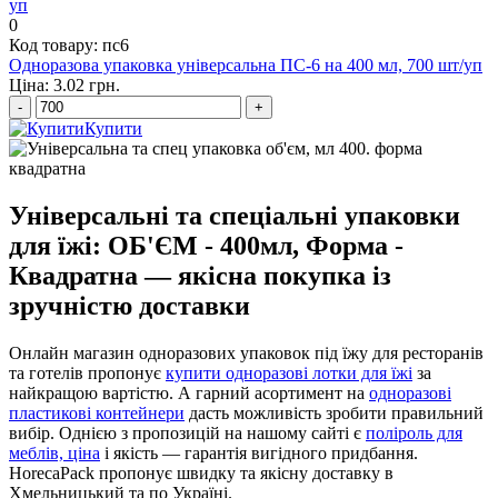
0
Код товару: пс6
Одноразова упаковка універсальна ПС-6 на 400 мл, 700 шт/уп
Ціна: 3.02 грн.
-
+
Купити
Універсальні та спеціальні упаковки
для їжі: ОБ'ЄМ - 400мл, Форма -
Квадратна — якісна покупка із
зручністю доставки
Онлайн магазин одноразових упаковок під їжу для ресторанів
та готелів пропонує
купити одноразові лотки для їжі
за
найкращою вартістю. А гарний асортимент на
одноразові
пластикові контейнери
дасть можливість зробити правильний
вибір. Однією з пропозицій на нашому сайті є
поліроль для
меблів, ціна
і якість — гарантія вигідного придбання.
HorecaPack пропонує швидку та якісну доставку в
Хмельницький та по Україні.