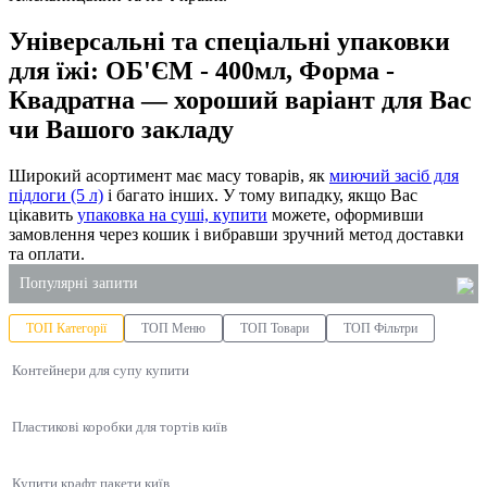
Універсальні та спеціальні упаковки
для їжі: ОБ'ЄМ - 400мл, Форма -
Квадратна — хороший варіант для Вас
чи Вашого закладу
Широкий асортимент має масу товарів, як
миючий засіб для
підлоги (5 л)
і багато інших. У тому випадку, якщо Вас
цікавить
упаковка на суші, купити
можете, оформивши
замовлення через кошик і вибравши зручний метод доставки
та оплати.
Популярні запити
ТОП Категорії
ТОП Меню
ТОП Товари
ТОП Фільтри
одноразові контейнери ціна
Контейнери для супу купити
тримачі для кавових стаканів
мило рідке 5 літрів
Пластикові коробки для тортів київ
підкладка для їжі
купити харчові відра
Купити крафт пакети київ