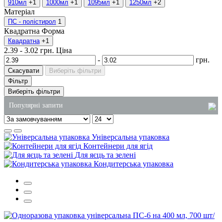
910мл
+1
1000мл
+1
1095мл
+1
1250мл
+2
Матеріал
ПС - полістирол
1
Квадратна
Форма
Квадратна
+1
2.39
-
3.02
грн.
Ціна
-
грн.
Скасувати
Виберіть фільтри
Фільтр
Виберіть фільтри
Популярні запити
одноразові контейнери ціна
Універсальна упаковка
тримачі для кавових стаканів
Контейнери для ягід
Для яєць та зелені
мило рідке 5 літрів
Кондитерська упаковка
підкладка для їжі
купити харчові відра
паперові рушники купити оптом