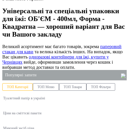
Універсальні та спеціальні упаковки
для їжі: ОБ'ЄМ - 400мл, Форма -
Квадратна — хороший варіант для Вас
чи Вашого закладу
Великий асортимент має багато товарів, зокрема
паперовий
стакан для кави
та велика кількість інших. На випадок, якщо
Вас цікавить
одноразові контейнери для їжі, купити у
Чернівцях
вийде, оформивши замовлення через кошик і
вибравши метод доставки та оплати.
Популярні запити
ТОП Категорії
ТОП Меню
ТОП Товари
ТОП Фільтри
купити супниці одноразові
Туалетний папір в україні
купити пакети для сміття
бокси для ролів
Ціни на сміттєві пакети
паперові рушники опт київ
туалетний папір купити в україні
Миючий засіб ціна