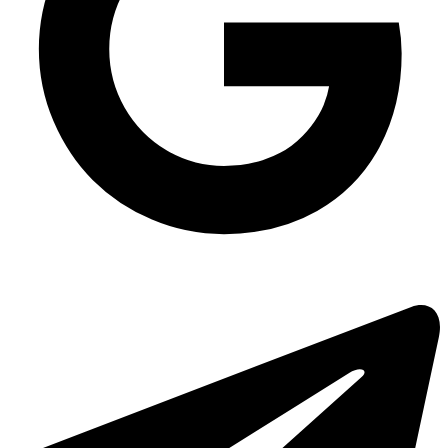
Купити пластикові стакани оптом
Стакан полімерний без кришки 95090 на 360 мл, 1000 шт/ящ
Бокси для сетів суші купити
Чистячі засоби
Упаковка для соусу ПС-421дч на 100 мл на два ділення (імбир/васабі),
1000 шт/уп
Полістирол упаковка
Замовити контейнер для їжі