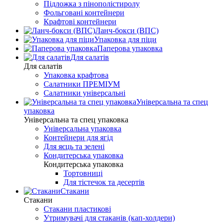
Підложка з пінополістиролу
Фольговані контейнери
Крафтові контейнери
Ланч-бокси (ВПС)
Упаковка для піци
Паперова упаковка
Для салатів
Для салатів
Упаковка крафтова
Салатники ПРЕМІУМ
Салатники універсальні
Універсальна та спец
упаковка
Універсальна та спец упаковка
Універсальна упаковка
Контейнери для ягід
Для яєць та зелені
Кондитерська упаковка
Кондитерська упаковка
Тортовниці
Для тістечок та десертів
Стакани
Стакани
Стакани пластикові
Утримувачі для стаканів (кап-холдери)