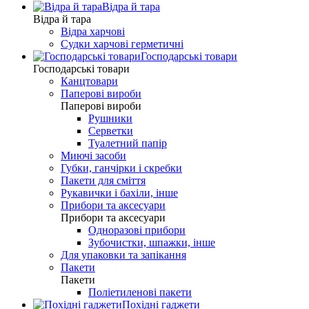
Відра й тара
Відра й тара
Відра харчові
Судки харчові герметичні
Господарські товари
Господарські товари
Канцтовари
Паперові вироби
Паперові вироби
Рушники
Серветки
Туалетний папір
Миючі засоби
Губки, ганчірки і скребки
Пакети для сміття
Рукавички і бахіли, інше
Прибори та аксесуари
Прибори та аксесуари
Одноразові прибори
Зубочистки, шпажки, інше
Для упаковки та запікання
Пакети
Пакети
Поліетиленові пакети
Похідні гаджети