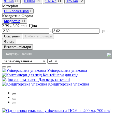
910мл
+1
1000мл
+1
1095мл
+1
1250мл
+2
Матеріал
ПС - полістирол
1
Квадратна
Форма
Квадратна
+1
2.39
-
3.02
грн.
Ціна
-
грн.
Скасувати
Виберіть фільтри
Фільтр
Виберіть фільтри
Популярні запити
купити супниці одноразові
Універсальна упаковка
купити пакети для сміття
Контейнери для ягід
Для яєць та зелені
бокси для ролів
Кондитерська упаковка
паперові рушники опт київ
туалетний папір купити в україні
пластикові відра для продуктів