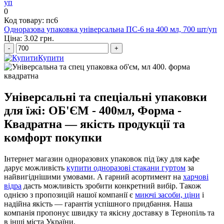
0
Код товару: пс6
Одноразова упаковка універсальна ПС-6 на 400 мл, 700 шт/уп
Ціна: 3.02 грн.
-
+
Купити
Універсальні та спеціальні упаковки
для їжі: ОБ'ЄМ - 400мл, Форма -
Квадратна — якість продукції та
комфорт покупки
Інтернет магазин одноразових упаковок під їжу для кафе
дарує можливість
купити одноразові стакани гуртом
за
найвигіднішими умовами. А гарний асортимент на
харчові
відра
дасть можливість зробити конкретний вибір. Також
однією з пропозицій нашої компанії є
миючі засоби, ціни
і
надійна якість — гарантія успішного придбання. Наша
компанія пропонує швидку та якісну доставку в Тернопіль та
в інші міста України.