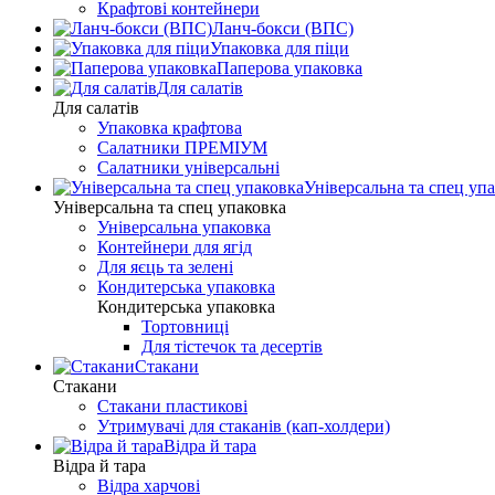
Крафтові контейнери
Ланч-бокси (ВПС)
Упаковка для піци
Паперова упаковка
Для салатів
Для салатів
Упаковка крафтова
Салатники ПРЕМІУМ
Салатники універсальні
Універсальна та спец уп
Універсальна та спец упаковка
Універсальна упаковка
Контейнери для ягід
Для яєць та зелені
Кондитерська упаковка
Кондитерська упаковка
Тортовниці
Для тістечок та десертів
Стакани
Стакани
Стакани пластикові
Утримувачі для стаканів (кап-холдери)
Відра й тара
Відра й тара
Відра харчові