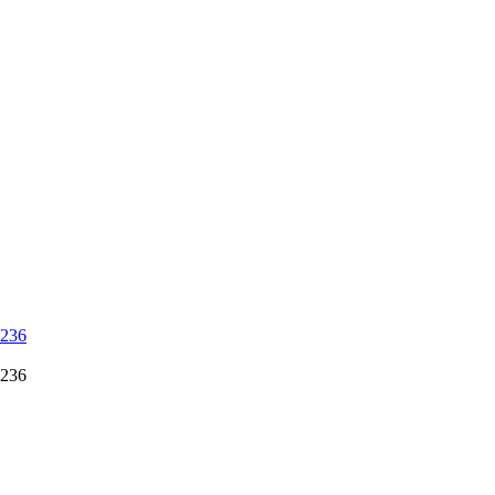
 236
 236