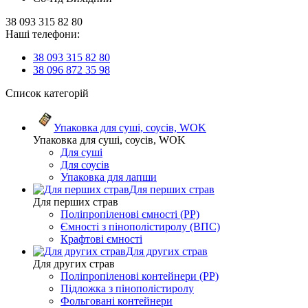
38 093 315 82 80
Наші телефони:
38 093 315 82 80
38 096 872 35 98
Список категорій
Упаковка для суші, соусів, WOK
Упаковка для суші, соусів, WOK
Для суші
Для соусів
Упаковка для лапши
Для перших страв
Для перших страв
Поліпропіленові ємності (PP)
Ємності з пінополістиролу (ВПС)
Крафтові ємності
Для других страв
Для других страв
Поліпропіленові контейнери (PP)
Підложка з пінополістиролу
Фольговані контейнери