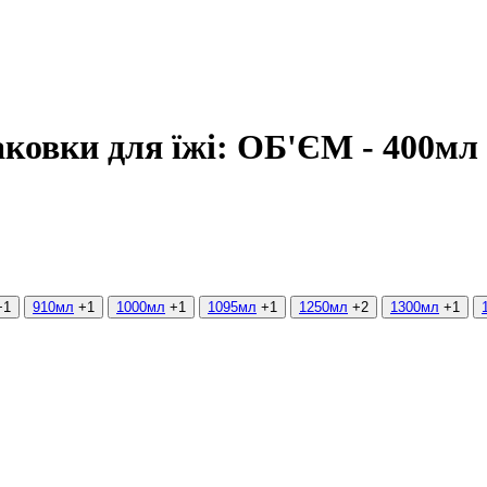
аковки для їжі: ОБ'ЄМ - 400мл
+1
910мл
+1
1000мл
+1
1095мл
+1
1250мл
+2
1300мл
+1