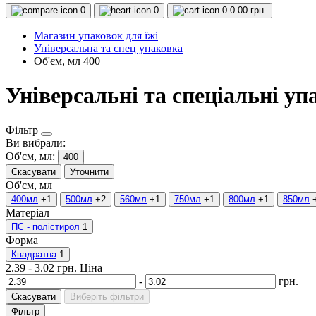
0
0
0
0.00 грн.
Магазин упаковок для їжі
Універсальна та спец упаковка
Об'єм, мл 400
Універсальні та спеціальні уп
Фільтр
Ви вибрали:
Об'єм, мл:
400
Скасувати
Уточнити
Об'єм, мл
400мл
+1
500мл
+2
560мл
+1
750мл
+1
800мл
+1
850мл
Матеріал
ПС - полістирол
1
Форма
Квадратна
1
2.39
-
3.02
грн.
Ціна
-
грн.
Скасувати
Виберіть фільтри
Фільтр