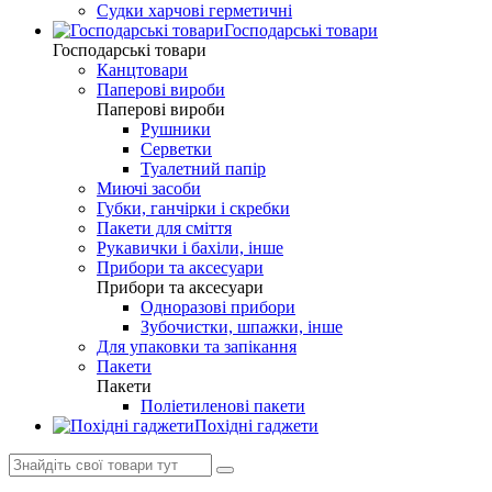
Судки харчові герметичні
Господарські товари
Господарські товари
Канцтовари
Паперові вироби
Паперові вироби
Рушники
Серветки
Туалетний папір
Миючі засоби
Губки, ганчірки і скребки
Пакети для сміття
Рукавички і бахіли, інше
Прибори та аксесуари
Прибори та аксесуари
Одноразові прибори
Зубочистки, шпажки, інше
Для упаковки та запікання
Пакети
Пакети
Поліетиленові пакети
Похідні гаджети