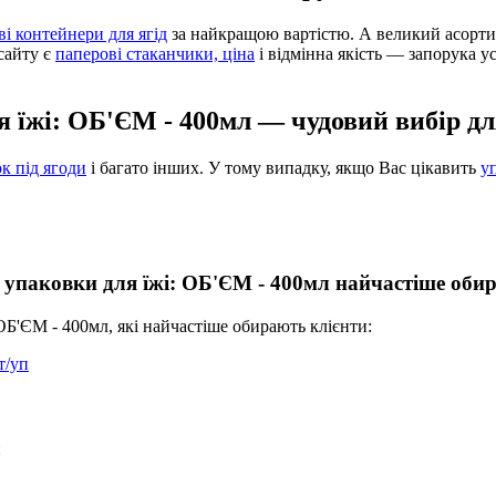
і контейнери для ягід
за найкращою вартістю. А великий асорт
сайту є
паперові стаканчики, ціна
і відмінна якість — запорука 
ля їжі: ОБ'ЄМ - 400мл — чудовий вибір д
к під ягоди
і багато інших. У тому випадку, якщо Вас цікавить
у
ні упаковки для їжі: ОБ'ЄМ - 400мл найчастіше об
: ОБ'ЄМ - 400мл, які найчастіше обирають клієнти:
т/уп
: