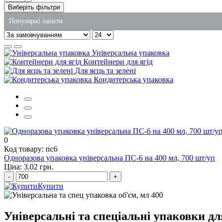
Виберіть фільтри
Популярні запити
поліетиленові пакети оптом київ
Універсальна упаковка
одноразові салатниці
Контейнери для ягід
Для яєць та зелені
пакети крафт
Кондитерська упаковка
одноразові контейнери з кришкою купити
купити підкладки для продуктів
купити одноразові пластикові стакани
0
Код товару: пс6
Одноразова упаковка універсальна ПС-6 на 400 мл, 700 шт/уп
Ціна: 3.02 грн.
-
+
Купити
Універсальні та спеціальні упаковки дл