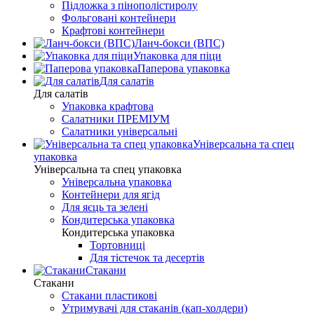
Підложка з пінополістиролу
Фольговані контейнери
Крафтові контейнери
Ланч-бокси (ВПС)
Упаковка для піци
Паперова упаковка
Для салатів
Для салатів
Упаковка крафтова
Салатники ПРЕМІУМ
Салатники універсальні
Універсальна та спец
упаковка
Універсальна та спец упаковка
Універсальна упаковка
Контейнери для ягід
Для яєць та зелені
Кондитерська упаковка
Кондитерська упаковка
Тортовниці
Для тістечок та десертів
Стакани
Стакани
Стакани пластикові
Утримувачі для стаканів (кап-холдери)