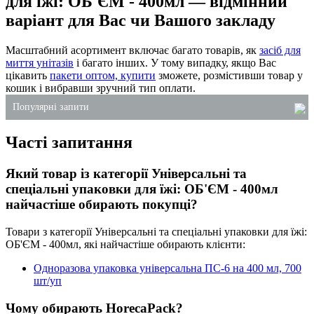
для їжі: ОБ'ЄМ - 400мл — відмінний
варіант для Вас чи Вашого закладу
Масштабний асортимент включає багато товарів, як
засіб для
миття унітазів
і багато інших. У тому випадку, якщо Вас
цікавить
пакети оптом, купити
зможете, розмістивши товар у
кошик і вибравши зручний тип оплати.
Популярні запити
Часті запитання
алюмінієві бокси купити
купити підкладки харчові
Який товар із категорії Універсальні та
замовити одноразові стакани
спеціальні упаковки для їжі: ОБ'ЄМ - 400мл
ланч-бокс зі спіненого полістиролу
найчастіше обирають покупці?
поліетиленові пакети дніпропетровськ
Товари з категорії Універсальні та спеціальні упаковки для їжі:
господарські товари для ресторану
ОБ'ЄМ - 400мл, які найчастіше обирають клієнти:
Одноразова упаковка універсальна ПС-6 на 400 мл, 700
шт/уп
Чому обирають HorecaPack?