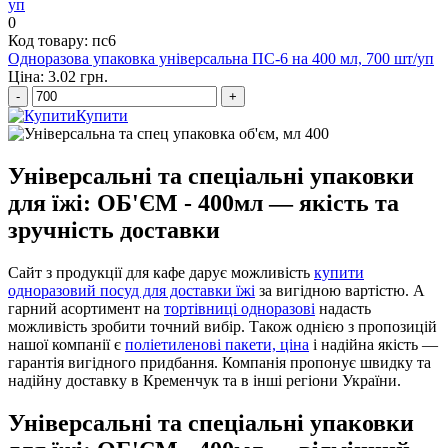
0
Код товару: пс6
Одноразова упаковка універсальна ПС-6 на 400 мл, 700 шт/уп
Ціна: 3.02 грн.
-
+
Купити
Універсальні та спеціальні упаковки
для їжі: ОБ'ЄМ - 400мл — якість та
зручність доставки
Сайт з продукції для кафе дарує можливість
купити
одноразовий посуд для доставки їжі
за вигідною вартістю. А
гарний асортимент на
тортівниці одноразові
надасть
можливість зробити точний вибір. Також однією з пропозицій
нашої компанії є
поліетиленові пакети, ціна
і надійна якість —
гарантія вигідного придбання. Компанія пропонує швидку та
надійну доставку в Кременчук та в інші регіони України.
Універсальні та спеціальні упаковки