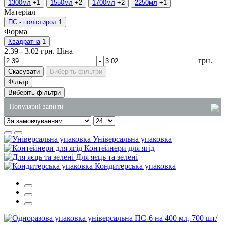
1300мл
+1
1550мл
+2
1700мл
+2
2250мл
+1
Матеріал
ПС - полістирол
1
Форма
Квадратна
1
2.39
-
3.02
грн.
Ціна
-
грн.
Скасувати
Виберіть фільтри
Фільтр
Виберіть фільтри
Популярні запити
алюмінієві бокси купити
Універсальна упаковка
купити підкладки харчові
Контейнери для ягід
Для яєць та зелені
замовити одноразові стакани
Кондитерська упаковка
ланч-бокс зі спіненого полістиролу
поліетиленові пакети дніпропетровськ
господарські товари для ресторану