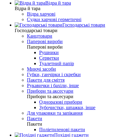
Відра й тара
Відра й тара
Відра харчові
Судки харчові герметичні
Господарські товари
Господарські товари
Канцтовари
Паперові вироби
Паперові вироби
Рушники
Серветки
Туалетний папір
Миючі засоби
Губки, ганчірки і скребки
Пакети для сміття
Рукавички і бахіли, інше
Прибори та аксесуари
Прибори та аксесуари
Одноразові прибори
Зубочистки, шпажки, інше
Для упаковки та запікання
Пакети
Пакети
Поліетиленові пакети
Похідні гаджети