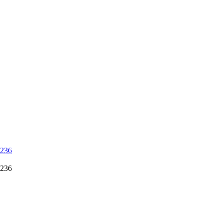
 236
 236