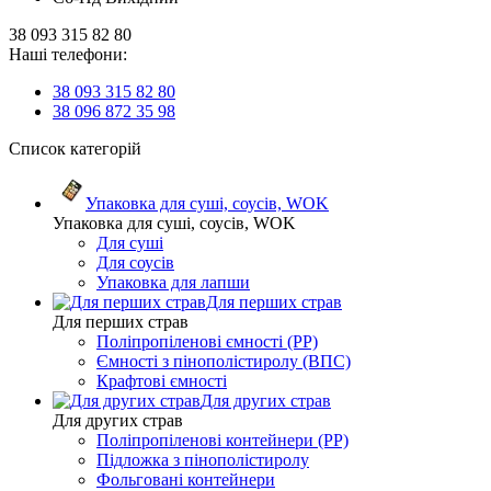
38 093 315 82 80
Наші телефони:
38 093 315 82 80
38 096 872 35 98
Список категорій
Упаковка для суші, соусів, WOK
Упаковка для суші, соусів, WOK
Для суші
Для соусів
Упаковка для лапши
Для перших страв
Для перших страв
Поліпропіленові ємності (PP)
Ємності з пінополістиролу (ВПС)
Крафтові ємності
Для других страв
Для других страв
Поліпропіленові контейнери (PP)
Підложка з пінополістиролу
Фольговані контейнери