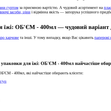
ани гуртом
за приємною вартістю. А чудовий асортимент на
плас
миючі засоби, ціни
і відмінна якість — запорука успішного придб
ля їжі: ОБ'ЄМ - 400мл — чудовий варіант
дро харчове
та інші. У тому випадку, якщо Вас цікавить
паперові 
ні упаковки для їжі: ОБ'ЄМ - 400мл найчастіше об
: ОБ'ЄМ - 400мл, які найчастіше обирають клієнти:
т/уп
: