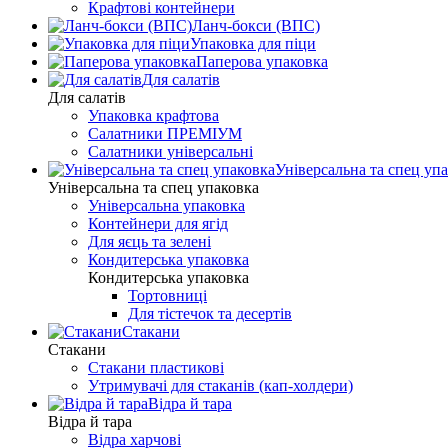
Крафтові контейнери
Ланч-бокси (ВПС)
Упаковка для піци
Паперова упаковка
Для салатів
Для салатів
Упаковка крафтова
Салатники ПРЕМІУМ
Салатники універсальні
Універсальна та спец уп
Універсальна та спец упаковка
Універсальна упаковка
Контейнери для ягід
Для яєць та зелені
Кондитерська упаковка
Кондитерська упаковка
Тортовниці
Для тістечок та десертів
Стакани
Стакани
Стакани пластикові
Утримувачі для стаканів (кап-холдери)
Відра й тара
Відра й тара
Відра харчові