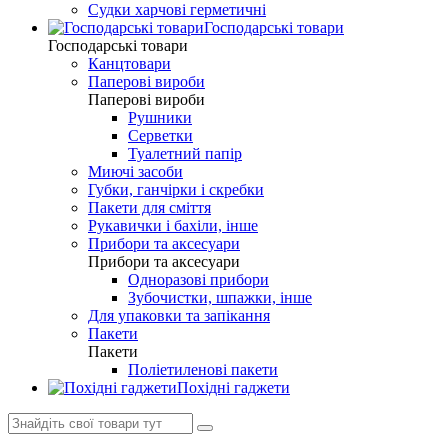
Судки харчові герметичні
Господарські товари
Господарські товари
Канцтовари
Паперові вироби
Паперові вироби
Рушники
Серветки
Туалетний папір
Миючі засоби
Губки, ганчірки і скребки
Пакети для сміття
Рукавички і бахіли, інше
Прибори та аксесуари
Прибори та аксесуари
Одноразові прибори
Зубочистки, шпажки, інше
Для упаковки та запікання
Пакети
Пакети
Поліетиленові пакети
Похідні гаджети