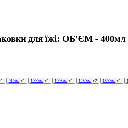
аковки для їжі: ОБ'ЄМ - 400мл
+1
910мл
+1
1000мл
+1
1095мл
+1
1250мл
+2
1300мл
+1