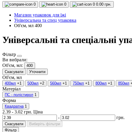
0
0
0
0.00 грн.
Магазин упаковок для їжі
Універсальна та спец упаковка
Об'єм, мл 400
Універсальні та спеціальні уп
Фільтр
Ви вибрали:
Об'єм, мл:
400
Скасувати
Уточнити
Об'єм, мл
400мл
+1
500мл
+2
560мл
+1
750мл
+1
800мл
+1
850мл
Матеріал
ПС - полістирол
1
Форма
Квадратна
1
2.39
-
3.02
грн.
Ціна
-
грн.
Скасувати
Виберіть фільтри
Фільтр