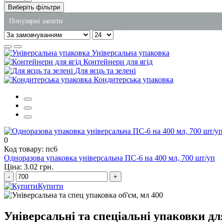
Виберіть фільтри
Популярні запити
купити контейнер харчовий одноразовий
Універсальна упаковка
одноразовий посуд для суші
Контейнери для ягід
Для яєць та зелені
відра пластикові прозорі
Кондитерська упаковка
алюмінієвий контейнер
контейнери для їжі паперові
рідке мило 5 літрів
0
Код товару: пс6
Одноразова упаковка універсальна ПС-6 на 400 мл, 700 шт/уп
Ціна: 3.02 грн.
-
+
Купити
Універсальні та спеціальні упаковки д