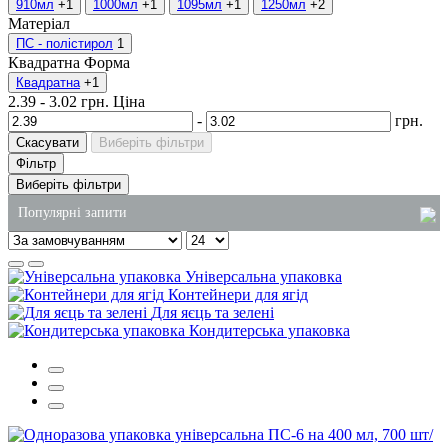
910мл
+1
1000мл
+1
1095мл
+1
1250мл
+2
Матеріал
ПС - полістирол
1
Квадратна
Форма
Квадратна
+1
2.39
-
3.02
грн.
Ціна
-
грн.
Скасувати
Виберіть фільтри
Фільтр
Виберіть фільтри
Популярні запити
паперовий контейнер для їжі
Універсальна упаковка
одноразовий соусник
Контейнери для ягід
Для яєць та зелені
одноразові стакани ціна
Кондитерська упаковка
купити разові тортівниці
купити тримач для одноразових стаканів
купити пакети оптом