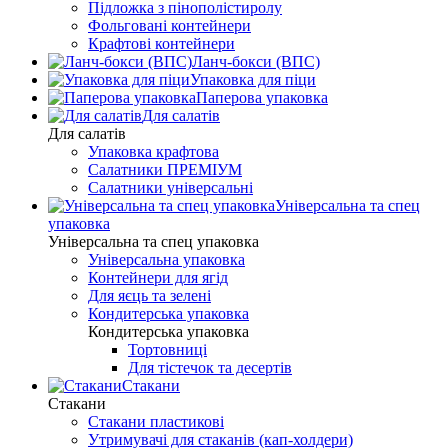
Підложка з пінополістиролу
Фольговані контейнери
Крафтові контейнери
Ланч-бокси (ВПС)
Упаковка для піци
Паперова упаковка
Для салатів
Для салатів
Упаковка крафтова
Салатники ПРЕМІУМ
Салатники універсальні
Універсальна та спец
упаковка
Універсальна та спец упаковка
Універсальна упаковка
Контейнери для ягід
Для яєць та зелені
Кондитерська упаковка
Кондитерська упаковка
Тортовниці
Для тістечок та десертів
Стакани
Стакани
Стакани пластикові
Утримувачі для стаканів (кап-холдери)