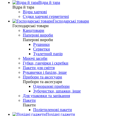
Відра й тара
Відра й тара
Відра харчові
Судки харчові герметичні
Господарські товари
Господарські товари
Канцтовари
Паперові вироби
Паперові вироби
Рушники
Серветки
Туалетний папір
Миючі засоби
Губки, ганчірки і скребки
Пакети для сміття
Рукавички і бахіли, інше
Прибори та аксесуари
Прибори та аксесуари
Одноразові прибори
Зубочистки, шпажки, інше
Для упаковки та запікання
Пакети
Пакети
Поліетиленові пакети
Похідні гаджети