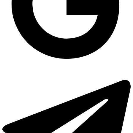
Миючі засоби та побутова хімія
Контейнер для гарнірів щільний ПП-118 на 500 мл РОЗДРІБ (можливість
запаювання), 100шт/уп
Стакани пластикові купити київ
Прозорий пластиковий стакан