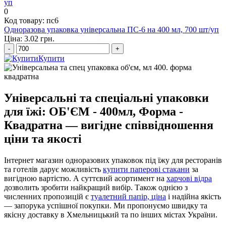
0
Код товару: пс6
Одноразова упаковка універсальна ПС-6 на 400 мл, 700 шт/уп
Ціна: 3.02 грн.
-
+
Купити
Універсальні та спеціальні упаковки
для їжі: ОБ'ЄМ - 400мл, Форма -
Квадратна — вигідне співвідношення
ціни та якості
Інтернет магазин одноразових упаковок під їжу для ресторанів
та готелів дарує можливість
купити паперові стакани
за
вигідною вартістю. А суттєвий асортимент на
харчові відра
дозволить зробити найкращий вибір. Також однією з
численних пропозицій є
туалетний папір, ціна
і надійна якість
— запорука успішної покупки. Ми пропонуємо швидку та
якісну доставку в Хмельницький та по інших містах України.