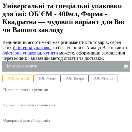
Універсальні та спеціальні упаковки
для їжі: ОБ'ЄМ - 400мл, Форма -
Квадратна — чудовий варіант для Вас
чи Вашого закладу
Величезний асортимент має різноманітність товарів, серед
яких
блістерна упаковка
та безліч інших. А якщо Вас цікавить
блістерна упаковка, купити
можете, оформивши замовлення
через кошик і вказавши метод оплати та доставки.
Популярні запити
ТОП Категорії
ТОП Меню
ТОП Товари
ТОП Фільтри
паперовий контейнер для їжі
Паперові пакети з ручками
одноразовий соусник
одноразові стакани ціна
Купити пластикові стакани київ
купити разові тортівниці
купити тримач для одноразових стаканів
Одноразові контейнери київ
купити пакети оптом