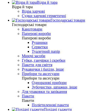
Відра й тара
Відра й тара
Відра харчові
Судки харчові герметичні
Господарські товари
Господарські товари
Канцтовари
Паперові вироби
Паперові вироби
Рушники
Серветки
Туалетний папір
Миючі засоби
Губки, ганчірки і скребки
Пакети для сміття
Рукавички і бахіли, інше
Прибори та аксесуари
Прибори та аксесуари
Одноразові прибори
Зубочистки, шпажки, інше
Для упаковки та запікання
Пакети
Пакети
Поліетиленові пакети
Похідні гаджети