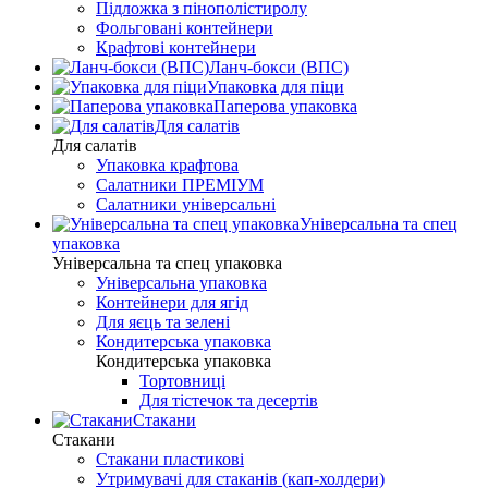
Підложка з пінополістиролу
Фольговані контейнери
Крафтові контейнери
Ланч-бокси (ВПС)
Упаковка для піци
Паперова упаковка
Для салатів
Для салатів
Упаковка крафтова
Салатники ПРЕМІУМ
Салатники універсальні
Універсальна та спец
упаковка
Універсальна та спец упаковка
Універсальна упаковка
Контейнери для ягід
Для яєць та зелені
Кондитерська упаковка
Кондитерська упаковка
Тортовниці
Для тістечок та десертів
Стакани
Стакани
Стакани пластикові
Утримувачі для стаканів (кап-холдери)