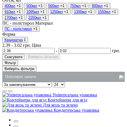
Об'єм, мл
400мл
+1
500мл
+1
560мл
+1
750мл
+1
800мл
+1
910мл
+1
1095мл
+1
1250мл
+1
1300мл
+1
1550мл
+1
1700мл
+1
2250мл
+1
ПС - полістирол
Матеріал
ПС - полістирол
+1
Форма
Квадратна
1
2.39
-
3.02
грн.
Ціна
-
грн.
Скасувати
Виберіть фільтри
Фільтр
Виберіть фільтри
Популярні запити
миючі засоби одеса
Універсальна упаковка
купити туалетний папір в києві
Контейнери для ягід
Для яєць та зелені
мило рідке 5 літрів купити
Кондитерська упаковка
упаковка для ролів оптом
пакети паперові купити