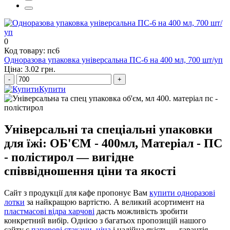
коробочки під локшину
0
Код товару: пс6
Одноразова упаковка універсальна ПС-6 на 400 мл, 700 шт/уп
Ціна: 3.02 грн.
-
+
Купити
Універсальні та спеціальні упаковки
для їжі: ОБ'ЄМ - 400мл, Матеріал - ПС
- полістирол — вигідне
співвідношення ціни та якості
Сайт з продукції для кафе пропонує Вам
купити одноразові
лотки
за найкращою вартістю. А великий асортимент на
пластмасові відра харчові
дасть можливість зробити
конкретний вибір. Однією з багатьох пропозицій нашого
сайту є
паперові стакани, ціна
і надійна якість — гарантія