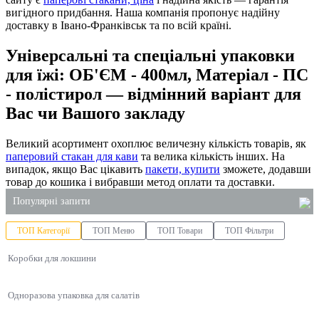
вигідного придбання. Наша компанія пропонує надійну
доставку в Івано-Франківськ та по всій країні.
Універсальні та спеціальні упаковки
для їжі: ОБ'ЄМ - 400мл, Матеріал - ПС
- полістирол — відмінний варіант для
Вас чи Вашого закладу
Великий асортимент охоплює величезну кількість товарів, як
паперовий стакан для кави
та велика кількість інших. На
випадок, якщо Вас цікавить
пакети, купити
зможете, додавши
товар до кошика і вибравши метод оплати та доставки.
Популярні запити
ТОП Категорії
ТОП Меню
ТОП Товари
ТОП Фільтри
миючі засоби одеса
Коробки для локшини
купити туалетний папір в києві
мило рідке 5 літрів купити
Одноразова упаковка для салатів
упаковка для ролів оптом
пакети паперові купити