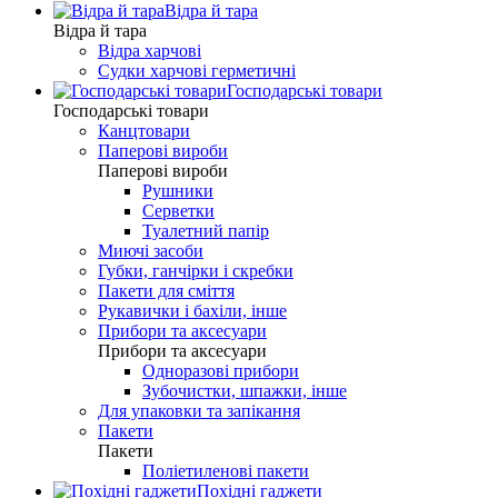
Відра й тара
Відра й тара
Відра харчові
Судки харчові герметичні
Господарські товари
Господарські товари
Канцтовари
Паперові вироби
Паперові вироби
Рушники
Серветки
Туалетний папір
Миючі засоби
Губки, ганчірки і скребки
Пакети для сміття
Рукавички і бахіли, інше
Прибори та аксесуари
Прибори та аксесуари
Одноразові прибори
Зубочистки, шпажки, інше
Для упаковки та запікання
Пакети
Пакети
Поліетиленові пакети
Похідні гаджети