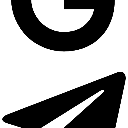
Коробки для локшини вок
Блістерна упаковка універсальна 2237 PS на 1550 мл, 500 шт/уп
Коробочки для соусів
Виделка прозора СКЛОПЛАСТИК столова одноразова, 100 шт/уп
Засіб для посуду 5 літрів