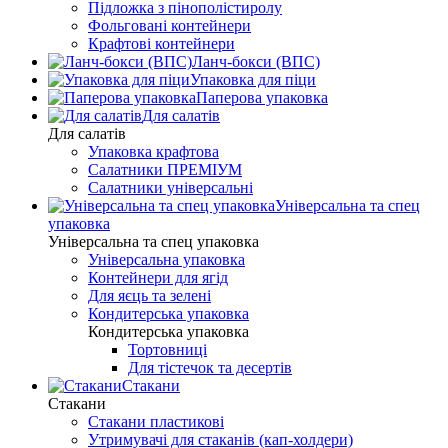
Підложка з пінополістиролу
Фольговані контейнери
Крафтові контейнери
Ланч-бокси (ВПС)
Упаковка для піци
Паперова упаковка
Для салатів
Для салатів
Упаковка крафтова
Салатники ПРЕМІУМ
Салатники універсальні
Універсальна та спец
упаковка
Універсальна та спец упаковка
Універсальна упаковка
Контейнери для ягід
Для яєць та зелені
Кондитерська упаковка
Кондитерська упаковка
Тортовниці
Для тістечок та десертів
Стакани
Стакани
Стакани пластикові
Утримувачі для стаканів (кап-холдери)