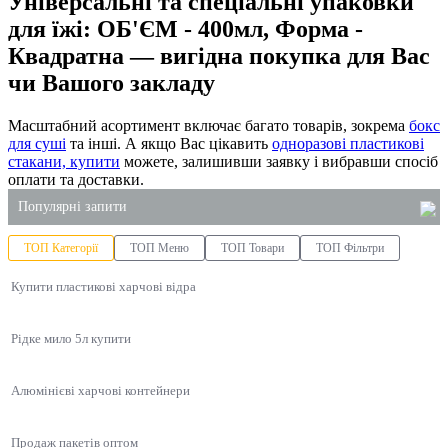
Універсальні та спеціальні упаковки
для їжі: ОБ'ЄМ - 400мл, Форма -
Квадратна — вигідна покупка для Вас
чи Вашого закладу
Масштабний асортимент включає багато товарів, зокрема
бокс
для суші
та інші. А якщо Вас цікавить
одноразові пластикові
стакани, купити
можете, залишивши заявку і вибравши спосіб
оплати та доставки.
Популярні запити
ТОП Категорії
ТОП Меню
ТОП Товари
ТОП Фільтри
коробка під вок
Купити пластикові харчові відра
рідке мило 5 літрів оптом
одноразові бокси
Рідке мило 5л купити
магазин господарських товарів
купити миючі засоби оптом
Алюмінієві харчові контейнери
соусники пластикові купити київ
Продаж пакетів оптом