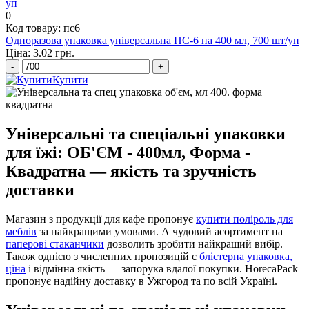
0
Код товару: пс6
Одноразова упаковка універсальна ПС-6 на 400 мл, 700 шт/уп
Ціна: 3.02 грн.
-
+
Купити
Універсальні та спеціальні упаковки
для їжі: ОБ'ЄМ - 400мл, Форма -
Квадратна — якість та зручність
доставки
Магазин з продукції для кафе пропонує
купити поліроль для
меблів
за найкращими умовами. А чудовий асортимент на
паперові стаканчики
дозволить зробити найкращий вибір.
Також однією з численних пропозицій є
блістерна упаковка,
ціна
і відмінна якість — запорука вдалої покупки. HorecaPack
пропонує надійну доставку в Ужгород та по всій Україні.