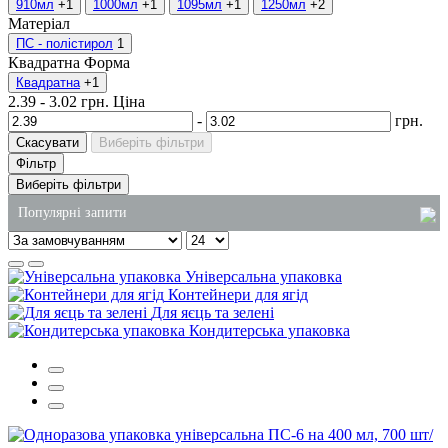
910мл
+1
1000мл
+1
1095мл
+1
1250мл
+2
Матеріал
ПС - полістирол
1
Квадратна
Форма
Квадратна
+1
2.39
-
3.02
грн.
Ціна
-
грн.
Скасувати
Виберіть фільтри
Фільтр
Виберіть фільтри
Популярні запити
коробка під вок
Універсальна упаковка
рідке мило 5 літрів оптом
Контейнери для ягід
Для яєць та зелені
одноразові бокси
Кондитерська упаковка
магазин господарських товарів
купити миючі засоби оптом
соусники пластикові купити київ