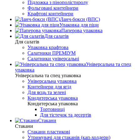
Підложка з пінополістиролу
Фольговані контейнери
Крафтові контейнери
Ланч-бокси (ВПС)
Упаковка для піци
Паперова упаковка
Для салатів
Для салатів
Упаковка крафтова
Салатники ПРЕМІУМ
Салатники універсальні
Універсальна та спец
упаковка
Універсальна та спец упаковка
Універсальна упаковка
Контейнери для ягід
Для яєць та зелені
Кондитерська упаковка
Кондитерська упаковка
Тортовниці
Для тістечок та десертів
Стакани
Стакани
Стакани пластикові
Утримувачі для стаканів (кап-холдери)