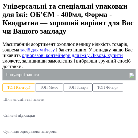
Універсальні та спеціальні упаковки
для їжі: ОБ'ЄМ - 400мл, Форма -
Квадратна — хороший варіант для Вас
чи Вашого закладу
Масштабний асортимент охоплює велику кількість товарів,
зокрема
засіб для унітазу
і багато інших. У випадку, якщо Вас
цікавить
одноразові контейнери для їжі у Львові, купити
зможете, залишивши замовлення і вибравши зручний спосіб
доставки.
Популярні запити
ТОП Категорії
ТОП Меню
ТОП Товари
ТОП Фільтри
купити пластикові стакани оптом
Ціни на сміттєві пакети
одноразові стакани ціна
засоби для чищення плити
Спінені підкладки
пластикові контейнери для соусу
лотки для ягід харків
Супниця одноразова паперова
пакети з крафт паперу