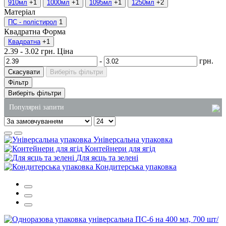
910мл
+1
1000мл
+1
1095мл
+1
1250мл
+2
Матеріал
ПС - полістирол
1
Квадратна
Форма
Квадратна
+1
2.39
-
3.02
грн.
Ціна
-
грн.
Скасувати
Виберіть фільтри
Фільтр
Виберіть фільтри
Популярні запити
купити пластикові стакани оптом
Універсальна упаковка
одноразові стакани ціна
Контейнери для ягід
Для яєць та зелені
засоби для чищення плити
Кондитерська упаковка
пластикові контейнери для соусу
лотки для ягід харків
пакети з крафт паперу