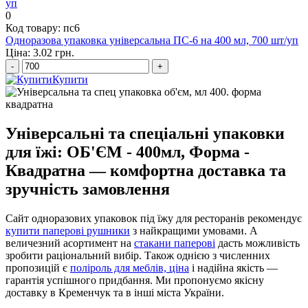
0
Код товару: пс6
Одноразова упаковка універсальна ПС-6 на 400 мл, 700 шт/уп
Ціна: 3.02 грн.
-
+
Купити
Універсальні та спеціальні упаковки
для їжі: ОБ'ЄМ - 400мл, Форма -
Квадратна — комфортна доставка та
зручність замовлення
Сайт одноразових упаковок під їжу для ресторанів рекомендує
купити паперові рушники
з найкращими умовами. А
величезний асортимент на
стакани паперові
дасть можливість
зробити раціональний вибір. Також однією з численних
пропозицій є
поліроль для меблів, ціна
і надійна якість —
гарантія успішного придбання. Ми пропонуємо якісну
доставку в Кременчук та в інші міста України.