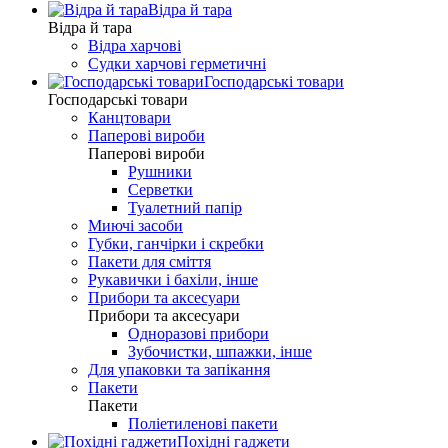
Відра й тара
Відра й тара
Відра харчові
Судки харчові герметичні
Господарські товари
Господарські товари
Канцтовари
Паперові вироби
Паперові вироби
Рушники
Серветки
Туалетний папір
Миючі засоби
Губки, ганчірки і скребки
Пакети для сміття
Рукавички і бахіли, інше
Прибори та аксесуари
Прибори та аксесуари
Одноразові прибори
Зубочистки, шпажки, інше
Для упаковки та запікання
Пакети
Пакети
Поліетиленові пакети
Похідні гаджети