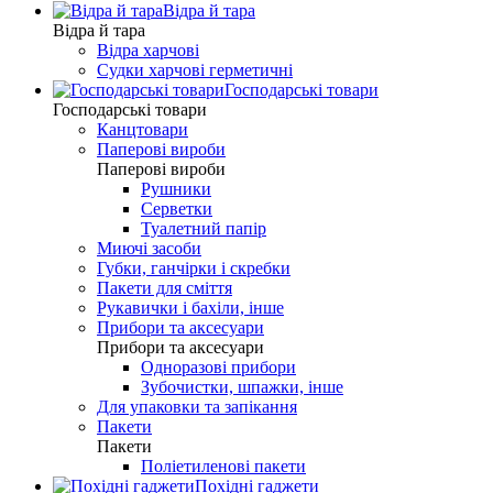
Відра й тара
Відра й тара
Відра харчові
Судки харчові герметичні
Господарські товари
Господарські товари
Канцтовари
Паперові вироби
Паперові вироби
Рушники
Серветки
Туалетний папір
Миючі засоби
Губки, ганчірки і скребки
Пакети для сміття
Рукавички і бахіли, інше
Прибори та аксесуари
Прибори та аксесуари
Одноразові прибори
Зубочистки, шпажки, інше
Для упаковки та запікання
Пакети
Пакети
Поліетиленові пакети
Похідні гаджети