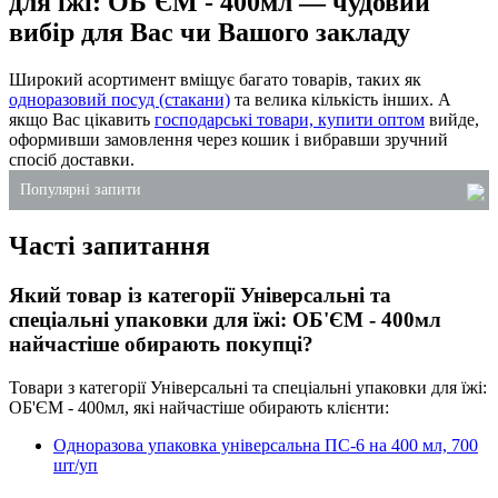
для їжі: ОБ'ЄМ - 400мл — чудовий
вибір для Вас чи Вашого закладу
Широкий асортимент вміщує багато товарів, таких як
одноразовий посуд (стакани)
та велика кількість інших. А
якщо Вас цікавить
господарські товари, купити оптом
вийде,
оформивши замовлення через кошик і вибравши зручний
спосіб доставки.
Популярні запити
Часті запитання
пакети паперові купити київ
купити паперові рушники київ
Який товар із категорії Універсальні та
замовити господарські товари
спеціальні упаковки для їжі: ОБ'ЄМ - 400мл
одноразові коробки для тортів
найчастіше обирають покупці?
одноразовий пластиковий стакан
Товари з категорії Універсальні та спеціальні упаковки для їжі:
соусник пластиковий купити
ОБ'ЄМ - 400мл, які найчастіше обирають клієнти:
Одноразова упаковка універсальна ПС-6 на 400 мл, 700
шт/уп