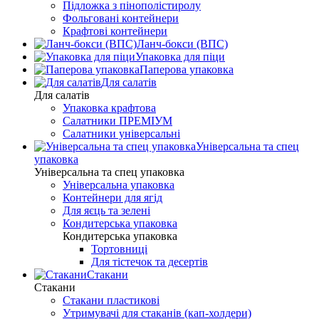
Підложка з пінополістиролу
Фольговані контейнери
Крафтові контейнери
Ланч-бокси (ВПС)
Упаковка для піци
Паперова упаковка
Для салатів
Для салатів
Упаковка крафтова
Салатники ПРЕМІУМ
Салатники універсальні
Універсальна та спец
упаковка
Універсальна та спец упаковка
Універсальна упаковка
Контейнери для ягід
Для яєць та зелені
Кондитерська упаковка
Кондитерська упаковка
Тортовниці
Для тістечок та десертів
Стакани
Стакани
Стакани пластикові
Утримувачі для стаканів (кап-холдери)