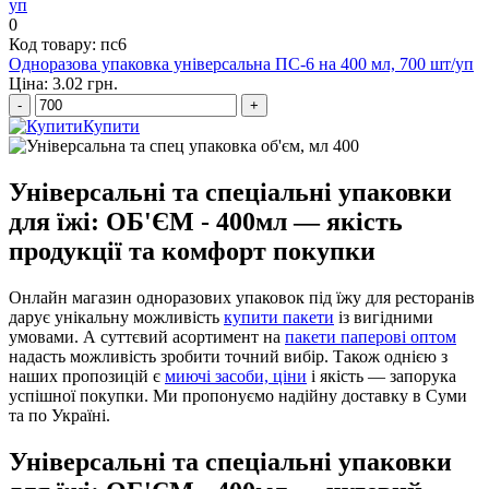
0
Код товару: пс6
Одноразова упаковка універсальна ПС-6 на 400 мл, 700 шт/уп
Ціна: 3.02 грн.
-
+
Купити
Універсальні та спеціальні упаковки
для їжі: ОБ'ЄМ - 400мл — якість
продукції та комфорт покупки
Онлайн магазин одноразових упаковок під їжу для ресторанів
дарує унікальну можливість
купити пакети
із вигідними
умовами. А суттєвий асортимент на
пакети паперові оптом
надасть можливість зробити точний вибір. Також однією з
наших пропозицій є
миючі засоби, ціни
і якість — запорука
успішної покупки. Ми пропонуємо надійну доставку в Суми
та по Україні.
Універсальні та спеціальні упаковки