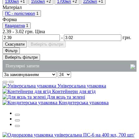
1300мл
+1
1550мл
+2
1700мл
+2
2250мл
+1
Матеріал
ПС - полістирол
1
Форма
Квадратна
1
2.39
-
3.02
грн.
Ціна
-
грн.
Скасувати
Виберіть фільтри
Фільтр
Виберіть фільтри
Популярні запити
пакети паперові купити київ
Універсальна упаковка
купити паперові рушники київ
Контейнери для ягід
Для яєць та зелені
замовити господарські товари
Кондитерська упаковка
одноразові коробки для тортів
одноразовий пластиковий стакан
соусник пластиковий купити