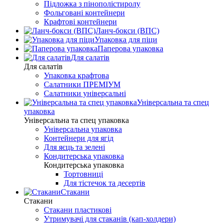
Підложка з пінополістиролу
Фольговані контейнери
Крафтові контейнери
Ланч-бокси (ВПС)
Упаковка для піци
Паперова упаковка
Для салатів
Для салатів
Упаковка крафтова
Салатники ПРЕМІУМ
Салатники універсальні
Універсальна та спец
упаковка
Універсальна та спец упаковка
Універсальна упаковка
Контейнери для ягід
Для яєць та зелені
Кондитерська упаковка
Кондитерська упаковка
Тортовниці
Для тістечок та десертів
Стакани
Стакани
Стакани пластикові
Утримувачі для стаканів (кап-холдери)