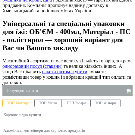
придбання. Компанія пропонує надійну доставку в
Хмельницький та по інших містах України.
Універсальні та спеціальні упаковки
для їжі: ОБ'ЄМ - 400мл, Матеріал - ПС
- полістирол — хороший варіант для
Вас чи Вашого закладу
Масштабний асортимент має велику кількість товарів, зокрема
одноразовий посуд (стакани)
та велика кількість інших. А
якщо Вас цікавить
пакети оптом, купити
зможете,
розмістивши товар у кошик і вибравши кращий тип оплати та
доставки.
Популярні запити
ТОП Категорії
ТОП Меню
ТОП Товари
ТОП Фільтри
пластикові упаковки для тортів
Харчове відро купити
полістирол для харчових продуктів
харчовий контейнер одноразовий
Алюмінієві контейнери для харчових продуктів
замовити пакети київ