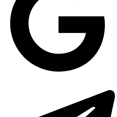
Супник одноразовий ВПС - 330 мл
Великий стакан для шейків 500 мл
Універсальний контейнер 2937 на 375 мл, 850 шт/уп
Маленька миска для бульйону
Картонна коробочка крафт для картоплі фрі маленька
Стакан полімерний без кришки 95090 на 360 мл, 1000 шт/ящ