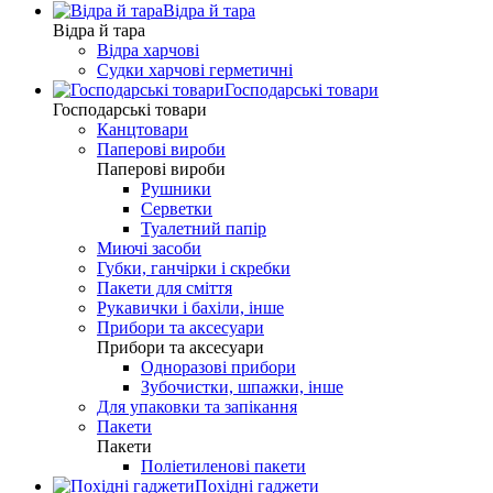
Відра й тара
Відра й тара
Відра харчові
Судки харчові герметичні
Господарські товари
Господарські товари
Канцтовари
Паперові вироби
Паперові вироби
Рушники
Серветки
Туалетний папір
Миючі засоби
Губки, ганчірки і скребки
Пакети для сміття
Рукавички і бахіли, інше
Прибори та аксесуари
Прибори та аксесуари
Одноразові прибори
Зубочистки, шпажки, інше
Для упаковки та запікання
Пакети
Пакети
Поліетиленові пакети
Похідні гаджети