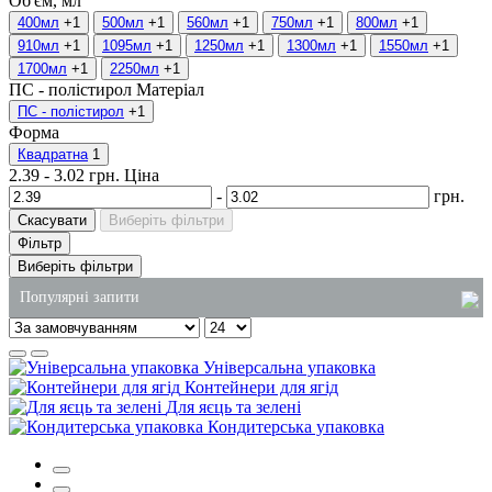
Об'єм, мл
400мл
+1
500мл
+1
560мл
+1
750мл
+1
800мл
+1
910мл
+1
1095мл
+1
1250мл
+1
1300мл
+1
1550мл
+1
1700мл
+1
2250мл
+1
ПС - полістирол
Матеріал
ПС - полістирол
+1
Форма
Квадратна
1
2.39
-
3.02
грн.
Ціна
-
грн.
Скасувати
Виберіть фільтри
Фільтр
Виберіть фільтри
Популярні запити
пластикові упаковки для тортів
Універсальна упаковка
полістирол для харчових продуктів
Контейнери для ягід
Для яєць та зелені
харчовий контейнер одноразовий
Кондитерська упаковка
замовити пакети київ
одноразове столове приладдя