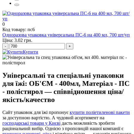
пластиковий одноразовий стакан
0
Код товару: пс6
Одноразова упаковка універсальна ПС-6 на 400 мл, 700 шт/уп
Ціна: 3.02 грн.
-
+
Купити
Універсальні та спеціальні упаковки
для їжі: ОБ'ЄМ - 400мл, Матеріал - ПС
- полістирол — співвідношення ціна/
якість/качество
Сайт упаковок для їжі пропонує
купити поліетиленові пакети
за доступною вартістю. А чудовий асортимент на
господарські товари у Києві
дасть можливість зробити
раціональний вибір. Однією з пропозицій нашої компанії є
рушники паперові, ціна
і відмінна якість — гарантія вигідного