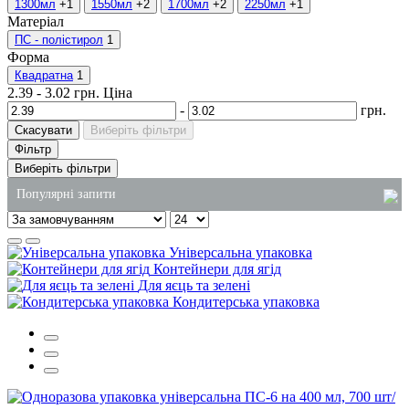
1300мл
+1
1550мл
+2
1700мл
+2
2250мл
+1
Матеріал
ПС - полістирол
1
Форма
Квадратна
1
2.39
-
3.02
грн.
Ціна
-
грн.
Скасувати
Виберіть фільтри
Фільтр
Виберіть фільтри
Популярні запити
купити харчові пластикові відра
Універсальна упаковка
коробочки для китайської їжі купити
Контейнери для ягід
Для яєць та зелені
контейнер з фольги з кришкою
Кондитерська упаковка
крафтові пакети купити київ
купити паперові рушники в києві
крафтові супниці київ