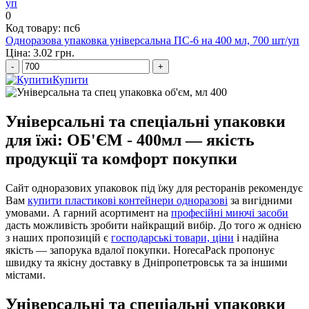
0
Код товару: пс6
Одноразова упаковка універсальна ПС-6 на 400 мл, 700 шт/уп
Ціна: 3.02 грн.
-
+
Купити
Універсальні та спеціальні упаковки
для їжі: ОБ'ЄМ - 400мл — якість
продукції та комфорт покупки
Сайт одноразових упаковок під їжу для ресторанів рекомендує
Вам
купити пластикові контейнери одноразові
за вигідними
умовами. А гарний асортимент на
професійні миючі засоби
дасть можливість зробити найкращий вибір. До того ж однією
з наших пропозицій є
господарські товари, ціни
і надійна
якість — запорука вдалої покупки. HorecaPack пропонує
швидку та якісну доставку в Дніпропетровськ та за іншими
містами.
Універсальні та спеціальні упаковки