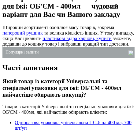
для їжі: ОБ'ЄМ - 400мл — чудовий
варіант для Вас чи Вашого закладу
Широкий асортимент охоплює масу товарів, зокрема
паперовий рушник
та велика кількість інших. У тому випадку,
якщо Вас цікавить
пластикові відра харчові, купити
зможете,
додавши до кошику товар і вибравши кращий тип доставки.
Популярні запити
Часті запитання
купити харчові пластикові відра
коробочки для китайської їжі купити
Який товар із категорії Універсальні та
контейнер з фольги з кришкою
спеціальні упаковки для їжі: ОБ'ЄМ - 400мл
крафтові пакети купити київ
найчастіше обирають покупці?
купити паперові рушники в києві
Товари з категорії Універсальні та спеціальні упаковки для їжі:
крафтові супниці київ
ОБ'ЄМ - 400мл, які найчастіше обирають клієнти:
Одноразова упаковка універсальна ПС-6 на 400 мл, 700
шт/уп