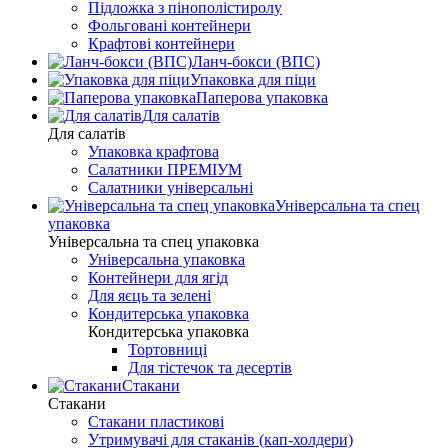
Підложка з пінополістиролу
Фольговані контейнери
Крафтові контейнери
Ланч-бокси (ВПС)
Упаковка для піци
Паперова упаковка
Для салатів
Для салатів
Упаковка крафтова
Салатники ПРЕМІУМ
Салатники універсальні
Універсальна та спец
упаковка
Універсальна та спец упаковка
Універсальна упаковка
Контейнери для ягід
Для яєць та зелені
Кондитерська упаковка
Кондитерська упаковка
Тортовниці
Для тістечок та десертів
Стакани
Стакани
Стакани пластикові
Утримувачі для стаканів (кап-холдери)