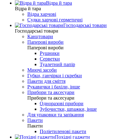
Відра й тара
Відра й тара
Відра харчові
Судки харчові герметичні
Господарські товари
Господарські товари
Канцтовари
Паперові вироби
Паперові вироби
Рушники
Серветки
Туалетний папір
Миючі засоби
Губки, ганчірки і скребки
Пакети для сміття
Рукавички і бахіли, інше
Прибори та аксесуари
Прибори та аксесуари
Одноразові прибори
Зубочистки, шпажки, інше
Для упаковки та запікання
Пакети
Пакети
Поліетиленові пакети
Похідні гаджети