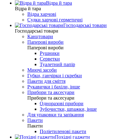
Відра й тара
Відра й тара
Відра харчові
Судки харчові герметичні
Господарські товари
Господарські товари
Канцтовари
Паперові вироби
Паперові вироби
Рушники
Серветки
Туалетний папір
Миючі засоби
Губки, ганчірки і скребки
Пакети для сміття
Рукавички і бахіли, інше
Прибори та аксесуари
Прибори та аксесуари
Одноразові прибори
Зубочистки, шпажки, інше
Для упаковки та запікання
Пакети
Пакети
Поліетиленові пакети
Похідні гаджети