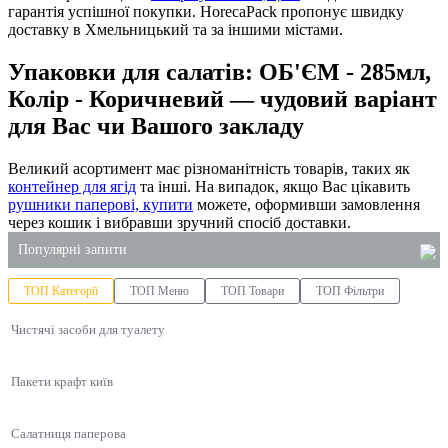
гарантія успішної покупки. HorecaPack пропонує швидку
доставку в Хмельницький та за іншими містами.
Упаковки для салатів: ОБ'ЄМ - 285мл,
Колір - Коричневий — чудовий варіант
для Вас чи Вашого закладу
Великий асортимент має різноманітність товарів, таких як
контейнер для ягід
та інші. На випадок, якщо Вас цікавить
рушники паперові, купити
можете, оформивши замовлення
через кошик і вибравши зручний спосіб доставки.
Популярні запити
ТОП Категорії
ТОП Меню
ТОП Товари
ТОП Фільтри
пластикова коробка для торта купити
Чистячі засоби для туалету
крафт пакет ціна
купити контейнери одноразові
Пакети крафт київ
паперові рушники купити оптом
упаковка тістечок
Салатниця паперова
алюмінієві лотки харчові