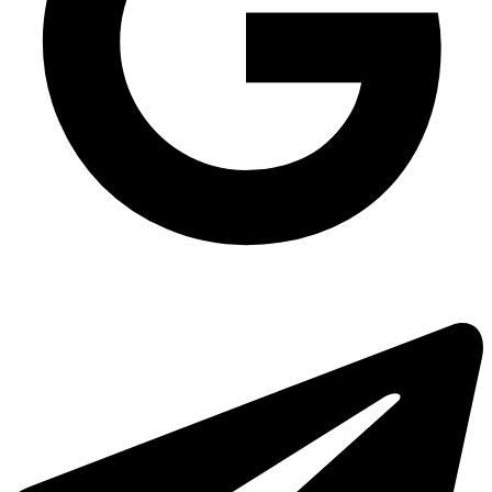
Підложка із спіненого полістиролу М6-20 (250х175х20 мм) БІЛА, 250
шт/уп
Одноразова упаковка для соусів герметична ПП-50 мл чорна, 50 шт/уп
Упаковка для салату одноразова ПС-140 на 1000 мл, 600 шт/уп