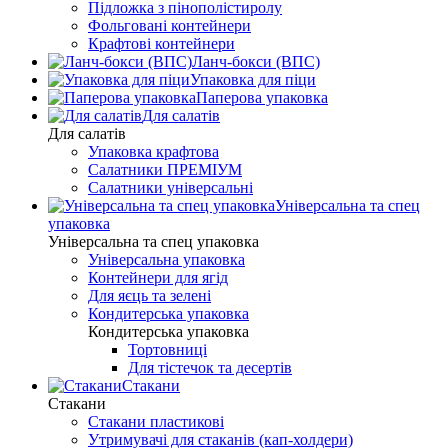
Підложка з пінополістиролу
Фольговані контейнери
Крафтові контейнери
Ланч-бокси (ВПС)
Упаковка для піци
Паперова упаковка
Для салатів
Для салатів
Упаковка крафтова
Салатники ПРЕМІУМ
Салатники універсальні
Універсальна та спец
упаковка
Універсальна та спец упаковка
Універсальна упаковка
Контейнери для ягід
Для яєць та зелені
Кондитерська упаковка
Кондитерська упаковка
Тортовниці
Для тістечок та десертів
Стакани
Стакани
Стакани пластикові
Утримувачі для стаканів (кап-холдери)