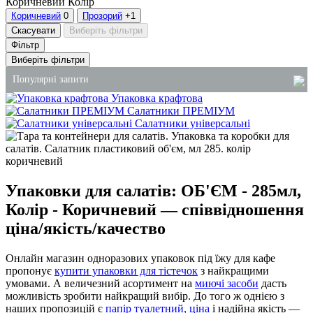
Коричневий
Колір
Коричневий
0
Прозорий
+1
Скасувати
Виберіть фільтри
Фільтр
Виберіть фільтри
Популярні запити
Упаковка крафтова
Салатники ПРЕМІУМ
пластикова коробка для торта купити
Салатники універсальні
крафт пакет ціна
купити контейнери одноразові
паперові рушники купити оптом
Упаковки для салатів: ОБ'ЄМ - 285мл,
упаковка тістечок
Колір - Коричневий — співвідношення
алюмінієві лотки харчові
ціна/якість/качество
Онлайн магазин одноразових упаковок під їжу для кафе
пропонує
купити упаковки для тістечок
з найкращими
умовами. А величезний асортимент на
миючі засоби
дасть
можливість зробити найкращий вибір. До того ж однією з
наших пропозицій є
папір туалетний, ціна
і надійна якість —