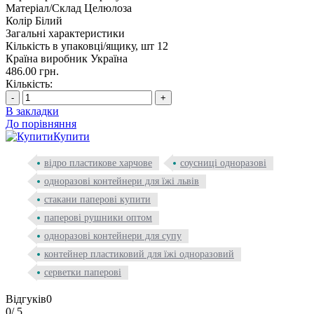
Матеріал/Склад
Целюлоза
Колір
Білий
Загальні характеристики
Кількість в упаковці/ящику, шт
12
Країна виробник
Україна
486.00 грн.
Кількість:
-
+
В закладки
До порівняння
Купити
відро пластикове харчове
соусниці одноразові
одноразові контейнери для їжі львів
стакани паперові купити
паперові рушники оптом
одноразові контейнери для супу
контейнер пластиковий для їжі одноразовий
серветки паперові
Відгуків
0
0
/ 5