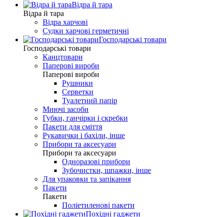
Відра й тара
Відра й тара
Відра харчові
Судки харчові герметичні
Господарські товари
Господарські товари
Канцтовари
Паперові вироби
Паперові вироби
Рушники
Серветки
Туалетний папір
Миючі засоби
Губки, ганчірки і скребки
Пакети для сміття
Рукавички і бахіли, інше
Прибори та аксесуари
Прибори та аксесуари
Одноразові прибори
Зубочистки, шпажки, інше
Для упаковки та запікання
Пакети
Пакети
Поліетиленові пакети
Похідні гаджети