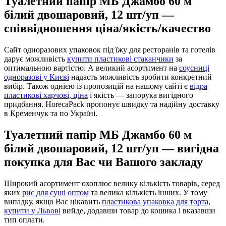
Туалетний папір МБ Джамбо 60 м
білий двошаровий, 12 шт/уп —
співвідношення ціна/якість/качество
Сайт одноразових упаковок під їжу для ресторанів та готелів
дарує можливість
купити пластикові стаканчики
за
оптимальною вартістю. А великий асортимент на
соусниці
одноразові у Києві
надасть можливість зробити конкретний
вибір. Також однією із пропозицій на нашому сайті є
відра
пластикові харчові, ціна
і якість — запорука вигідного
придбання. HorecaPack пропонує швидку та надійну доставку
в Кременчук та по Україні.
Туалетний папір МБ Джамбо 60 м
білий двошаровий, 12 шт/уп — вигідна
покупка для Вас чи Вашого закладу
Широкий асортимент охоплює велику кількість товарів, серед
яких
рис для суші оптом
та велика кількість інших. У тому
випадку, якщо Вас цікавить
пластикова упаковка для торта,
купити у Львові
вийде, додавши товар до кошика і вказавши
тип оплати.