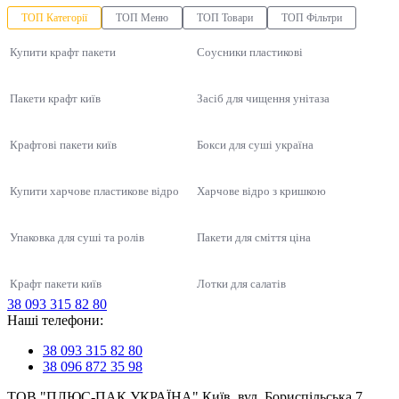
ТОП Категорії
ТОП Меню
ТОП Товари
ТОП Фільтри
Купити крафт пакети
Соусники пластикові
Пакети крафт київ
Засіб для чищення унітаза
Крафтові пакети київ
Бокси для суші україна
Купити харчове пластикове відро
Харчове відро з кришкою
Упаковка для суші та ролів
Пакети для сміття ціна
Крафт пакети київ
Лотки для салатів
38 093 315 82 80
Упаковка для суші, соусів, WOK
Наші телефони:
Одноразова упаковка універсальна ПС-8 на 500 мл, 600 шт/уп
Коробка для піци 30 см
Продукти HoReCa
Купити упаковку для ролів
Купити стакани пластикові
Контейнери для суші
38 093 315 82 80
Соусниці одноразові
Термопакет для гриля 25х35 см (20 мкм), 100 шт/уп
Класична супниця з прозорою кришкою
38 096 872 35 98
Упаковка для локшини
Контейнер для супів
Упаковка для лапши (Вок бокс)
Для перших страв
ТОВ "ПЛЮС-ПАК УКРАЇНА" Київ, вул. Бориспільська 7,