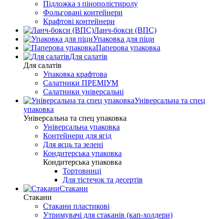
Підложка з пінополістиролу
Фольговані контейнери
Крафтові контейнери
Ланч-бокси (ВПС)
Упаковка для піци
Паперова упаковка
Для салатів
Для салатів
Упаковка крафтова
Салатники ПРЕМІУМ
Салатники універсальні
Універсальна та спец
упаковка
Універсальна та спец упаковка
Універсальна упаковка
Контейнери для ягід
Для яєць та зелені
Кондитерська упаковка
Кондитерська упаковка
Тортовниці
Для тістечок та десертів
Стакани
Стакани
Стакани пластикові
Утримувачі для стаканів (кап-холдери)