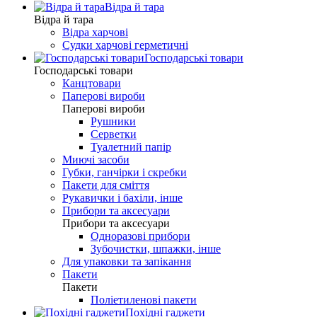
Відра й тара
Відра й тара
Відра харчові
Судки харчові герметичні
Господарські товари
Господарські товари
Канцтовари
Паперові вироби
Паперові вироби
Рушники
Серветки
Туалетний папір
Миючі засоби
Губки, ганчірки і скребки
Пакети для сміття
Рукавички і бахіли, інше
Прибори та аксесуари
Прибори та аксесуари
Одноразові прибори
Зубочистки, шпажки, інше
Для упаковки та запікання
Пакети
Пакети
Поліетиленові пакети
Похідні гаджети