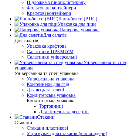
Підложка з пінополістиролу
Фольговані контейнери
Крафтові контейнери
Ланч-бокси (ВПС)
Упаковка для піци
Паперова упаковка
Для салатів
Для салатів
Упаковка крафтова
Салатники ПРЕМІУМ
Салатники універсальні
Універсальна та спец
упаковка
Універсальна та спец упаковка
Універсальна упаковка
Контейнери для ягід
Для яєць та зелені
Кондитерська упаковка
Кондитерська упаковка
Тортовниці
Для тістечок та десертів
Стакани
Стакани
Стакани пластикові
Утримувачі для стаканів (кап-холдери)