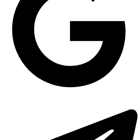
Упаковка для салатів Крафтова з кришкою 1300 мл, 500 шт/уп
Упаковка для боулів 750 мл
Крафт пакети ціна
Відро прозоре з широкою ручкою 2.3 л
Супниці зі спіненого полістиролу
Пластикові стакани купити київ
Упаковка для тортів 2 кг ПС-25, 200 шт/уп
Одноразові прибори оптом
Пластикові упаковки для торта