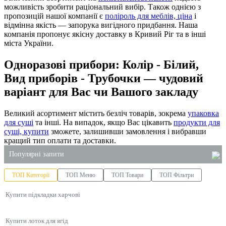
можливість зробити раціональний вибір. Також однією з
пропозицій нашої компанії є
поліроль для меблів, ціна
і
відмінна якість — запорука вигідного придбання. Наша
компанія пропонує якісну доставку в Кривий Ріг та в інші
міста України.
Одноразові прибори: Колір - Білий,
Вид приборів - Трубочки — чудовий
варіант для Вас чи Вашого закладу
Великий асортимент містить безліч товарів, зокрема
упаковка
для суші
та інші. На випадок, якщо Вас цікавить
продукти для
суші, купити
зможете, залишивши замовлення і вибравши
кращий тип оплати та доставки.
Популярні запити
ТОП Категорії
ТОП Меню
ТОП Товари
ТОП Фільтри
контейнери для соусу
Купити підкладки харчові
господарські товари для ресторану
пакет поліетиленовий
Купити лоток для ягід
упаковка для тортів пластик