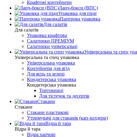
Крафтові контейнери
Ланч-бокси (ВПС)
Упаковка для піци
Паперова упаковка
Для салатів
Для салатів
Упаковка крафтова
Салатники ПРЕМІУМ
Салатники універсальні
Універсальна та спец уп
Універсальна та спец упаковка
Універсальна упаковка
Контейнери для ягід
Для яєць та зелені
Кондитерська упаковка
Кондитерська упаковка
Тортовниці
Для тістечок та десертів
Стакани
Стакани
Стакани пластикові
Утримувачі для стаканів (кап-холдери)
Відра й тара
Відра й тара
Відра харчові