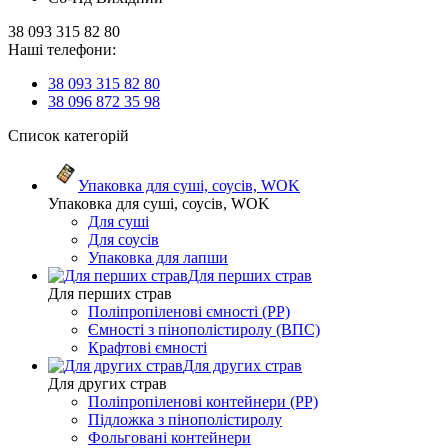
38 093 315 82 80
Наші телефони:
38 093 315 82 80
38 096 872 35 98
Список категорій
Упаковка для суші, соусів, WOK
Упаковка для суші, соусів, WOK
Для суші
Для соусів
Упаковка для лапши
Для перших страв
Для перших страв
Поліпропіленові ємності (PP)
Ємності з пінополістиролу (ВПС)
Крафтові ємності
Для других страв
Для других страв
Поліпропіленові контейнери (PP)
Підложка з пінополістиролу
Фольговані контейнери