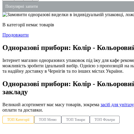
Популярні запити
одноразове відро
В категорії немає товарів
соусник пластиковий купити
Продовжити
упаковка для ролів купити
Одноразові прибори: Колір - Кольорови
паперовий рушник купити
одноразовий контейнер з кришкою
Інтернет магазин одноразових упаковок під їжу для кафе реко
рідкі миючі засоби
можливість зробити ідеальний вибір. Однією з пропозицій на н
та надійну доставку в Чернігів та по інших містах України.
Одноразові прибори: Колір - Кольорови
закладу
Великий асортимент має масу товарів, зокрема
засіб для унітазу
оплати та доставки.
ТОП Категорії
ТОП Меню
ТОП Товари
ТОП Фільтри