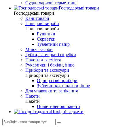
Судки харчові герметичні
Господарські товари
Господарські товари
Канцтовари
Паперові вироби
Паперові вироби
Рушники
Серветки
Туалетний папір
Миючі засоби
Губки, ганчірки і скребки
Пакети для сміття
Рукавички і бахіли, інше
Прибори та аксесуари
Прибори та аксесуари
Одноразові прибори
Зубочистки, шпажки, інше
Для упаковки та запікання
Пакети
Пакети
Поліетиленові пакети
Похідні гаджети