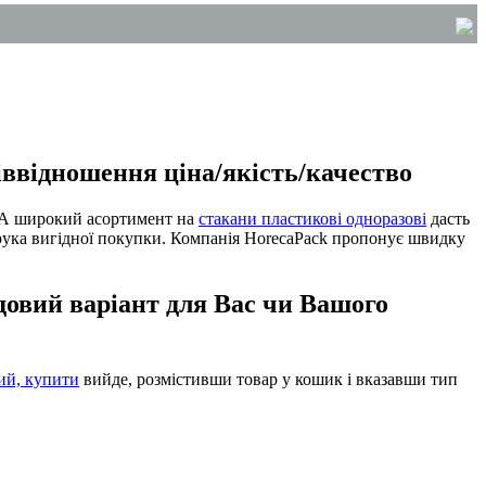
іввідношення ціна/якість/качество
 А широкий асортимент на
стакани пластикові одноразові
дасть
орука вигідної покупки. Компанія HorecaPack пропонує швидку
довий варіант для Вас чи Вашого
ий, купити
вийде, розмістивши товар у кошик і вказавши тип