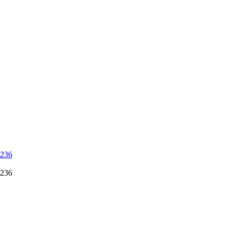
 236
 236