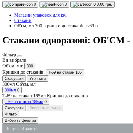
0
0
0
0.00 грн.
Магазин упаковок для їжі
Стакани
Об'єм, мл 300. кришки до стаканів т-69 н..
Стакани одноразові: ОБ'ЄМ - 
Фільтр
Ви вибрали:
Об'єм, мл:
300
Кришки до стаканів:
Т-69 на стакан 185
Скасувати
Уточнити
300мл
Об'єм, мл
300мл
0
Т-69 на стакан 185мл
Кришки до стаканів
Т-69 на стакан 185мл
0
Скасувати
Виберіть фільтри
Фільтр
Виберіть фільтри
Популярні запити