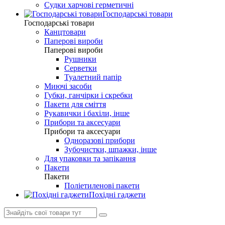
Судки харчові герметичні
Господарські товари
Господарські товари
Канцтовари
Паперові вироби
Паперові вироби
Рушники
Серветки
Туалетний папір
Миючі засоби
Губки, ганчірки і скребки
Пакети для сміття
Рукавички і бахіли, інше
Прибори та аксесуари
Прибори та аксесуари
Одноразові прибори
Зубочистки, шпажки, інше
Для упаковки та запікання
Пакети
Пакети
Поліетиленові пакети
Похідні гаджети