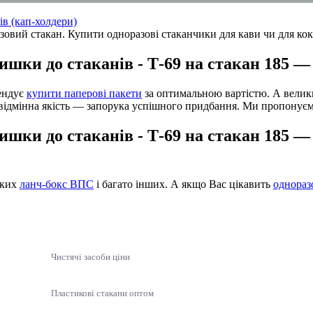
ів (кап-холдери)
шки до стаканів - Т-69 на стакан 185 — 
мендує
купити паперові пакети
за оптимальною вартістю. А вели
відмінна якість — запорука успішного придбання. Ми пропонуємо
ишки до стаканів - Т-69 на стакан 185 —
яких
ланч-бокс ВПС
і багато інших. А якщо Вас цікавить
однораз
Чистячі засоби ціни
Пластикові стакани оптом