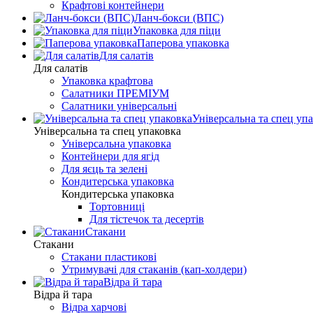
Крафтові контейнери
Ланч-бокси (ВПС)
Упаковка для піци
Паперова упаковка
Для салатів
Для салатів
Упаковка крафтова
Салатники ПРЕМІУМ
Салатники універсальні
Універсальна та спец уп
Універсальна та спец упаковка
Універсальна упаковка
Контейнери для ягід
Для яєць та зелені
Кондитерська упаковка
Кондитерська упаковка
Тортовниці
Для тістечок та десертів
Стакани
Стакани
Стакани пластикові
Утримувачі для стаканів (кап-холдери)
Відра й тара
Відра й тара
Відра харчові