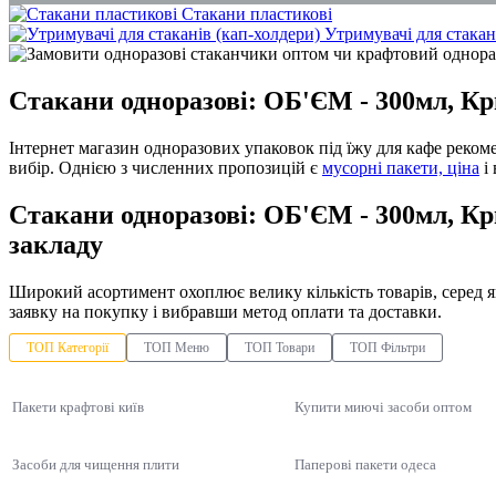
Стакани пластикові
Утримувачі для стакан
супниця одноразова паперова
рідке мило 5 літрів
Стакани одноразові: ОБ'ЄМ - 300мл, Кри
засоби для миття туалетів
лотки для ягід харків
Інтернет магазин одноразових упаковок під їжу для кафе реко
магазини господарських товарів київ
вибір. Однією з численних пропозицій є
мусорні пакети, ціна
і 
крафт пакети
Стакани одноразові: ОБ'ЄМ - 300мл, Кр
закладу
Широкий асортимент охоплює велику кількість товарів, серед 
заявку на покупку і вибравши метод оплати та доставки.
ТОП Категорії
ТОП Меню
ТОП Товари
ТОП Фільтри
Пакети крафтові київ
Купити миючі засоби оптом
Засоби для чищення плити
Паперові пакети одеса