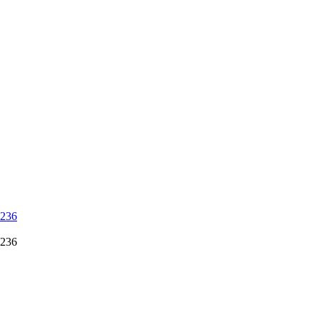
 236
 236