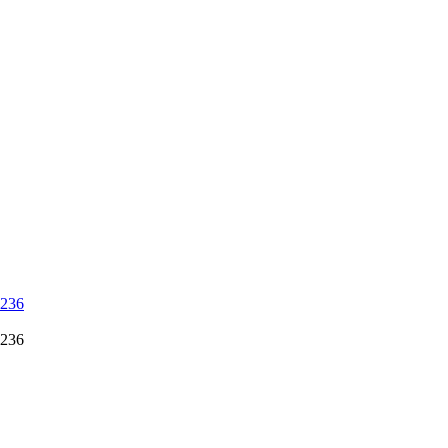
 236
 236