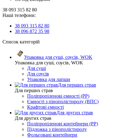
38 093 315 82 80
Наші телефони:
38 093 315 82 80
38 096 872 35 98
Список категорій
Упаковка для суші, соусів, WOK
Упаковка для суші, соусів, WOK
Для суші
Для соусів
Упаковка для лапши
Для перших страв
Для перших страв
Поліпропіленові ємності (PP)
Ємності з пінополістиролу (ВПС)
Крафтові ємності
Для других страв
Для других страв
Поліпропіленові контейнери (PP)
Підложка з пінополістиролу
Фольговані контейнери