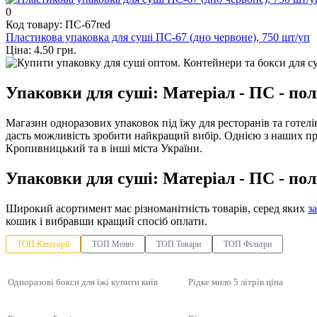
0
Код товару: ПС-67red
Пластикова упаковка для суші ПС-67 (дно червоне), 750 шт/уп
Ціна: 4.50 грн.
Упаковки для суші: Матеріал - ПС - пол
Магазин одноразових упаковок під їжу для ресторанів та готел
дасть можливість зробити найкращий вибір. Однією з наших п
Кропивницький та в інші міста України.
Упаковки для суші: Матеріал - ПС - пол
Широкий асортимент має різноманітність товарів, серед яких
з
кошик і вибравши кращий спосіб оплати.
ТОП Категорії
ТОП Меню
ТОП Товари
ТОП Фільтри
Одноразові бокси для їжі купити київ
Рідке мило 5 літрів ціна