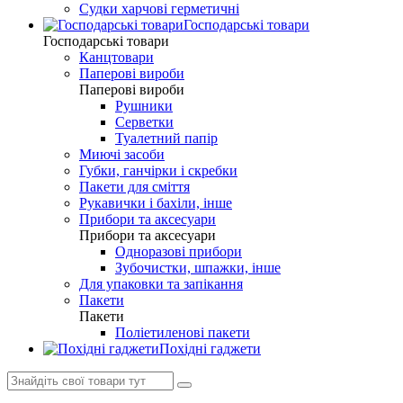
Судки харчові герметичні
Господарські товари
Господарські товари
Канцтовари
Паперові вироби
Паперові вироби
Рушники
Серветки
Туалетний папір
Миючі засоби
Губки, ганчірки і скребки
Пакети для сміття
Рукавички і бахіли, інше
Прибори та аксесуари
Прибори та аксесуари
Одноразові прибори
Зубочистки, шпажки, інше
Для упаковки та запікання
Пакети
Пакети
Поліетиленові пакети
Похідні гаджети