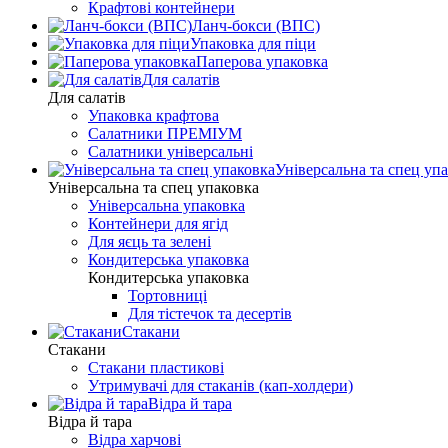
Крафтові контейнери
Ланч-бокси (ВПС)
Упаковка для піци
Паперова упаковка
Для салатів
Для салатів
Упаковка крафтова
Салатники ПРЕМІУМ
Салатники універсальні
Універсальна та спец уп
Універсальна та спец упаковка
Універсальна упаковка
Контейнери для ягід
Для яєць та зелені
Кондитерська упаковка
Кондитерська упаковка
Тортовниці
Для тістечок та десертів
Стакани
Стакани
Стакани пластикові
Утримувачі для стаканів (кап-холдери)
Відра й тара
Відра й тара
Відра харчові