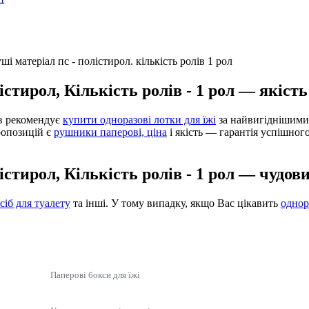
істирол, Кількість ролів - 1 рол — якіст
ів рекомендує
купити одноразові лотки для їжі
за найвигіднішими
ропозицій є
рушники паперові, ціна
і якість — гарантія успішног
істирол, Кількість ролів - 1 рол — чудов
асіб для туалету
та інші. У тому випадку, якщо Вас цікавить
однор
Паперові бокси для їжі