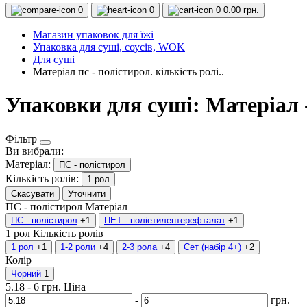
0
0
0
0.00 грн.
Магазин упаковок для їжі
Упаковка для суші, соусів, WOK
Для суші
Матеріал пс - полістирол. кількість ролі..
Упаковки для суші: Матеріал -
Фільтр
Ви вибрали:
Матеріал:
ПС - полістирол
Кількість ролів:
1 рол
Скасувати
Уточнити
ПС - полістирол
Матеріал
ПС - полістирол
+1
ПЕТ - поліетилентерефталат
+1
1 рол
Кількість ролів
1 рол
+1
1-2 роли
+4
2-3 рола
+4
Сет (набір 4+)
+2
Колір
Чорний
1
5.18
-
6
грн.
Ціна
-
грн.