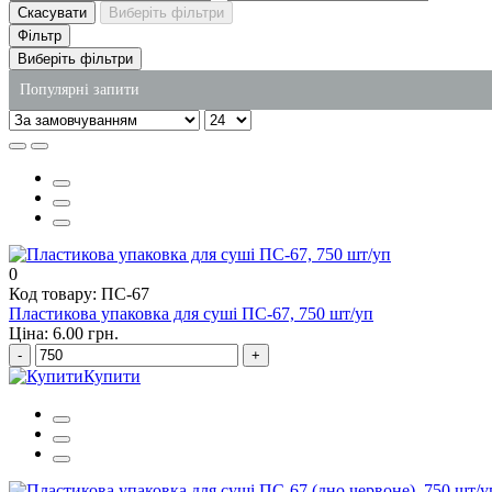
Скасувати
Виберіть фільтри
Фільтр
Виберіть фільтри
Популярні запити
купити паперові пакети оптом
упаковка для супу
одноразові столові прибори
поліетиленові пакети оптом
лоток з полістиролу
0
Код товару: ПС-67
одноразовий пластиковий стакан
Пластикова упаковка для суші ПС-67, 750 шт/уп
Ціна: 6.00 грн.
-
+
Купити