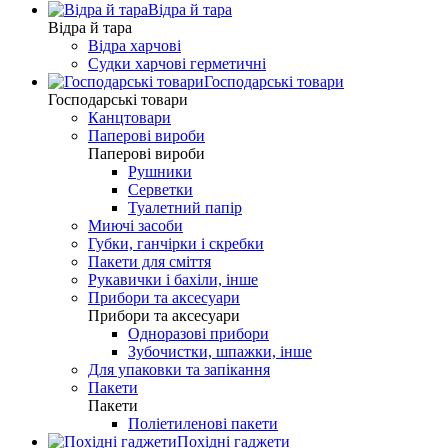
Відра й тара
Відра й тара
Відра харчові
Судки харчові герметичні
Господарські товари
Господарські товари
Канцтовари
Паперові вироби
Паперові вироби
Рушники
Серветки
Туалетний папір
Миючі засоби
Губки, ганчірки і скребки
Пакети для сміття
Рукавички і бахіли, інше
Прибори та аксесуари
Прибори та аксесуари
Одноразові прибори
Зубочистки, шпажки, інше
Для упаковки та запікання
Пакети
Пакети
Поліетиленові пакети
Похідні гаджети