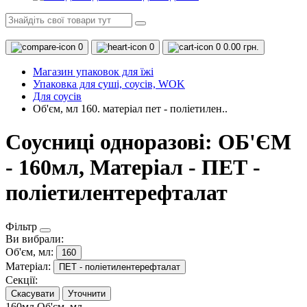
0
0
0
0.00 грн.
Магазин упаковок для їжі
Упаковка для суші, соусів, WOK
Для соусів
Об'єм, мл 160. матеріал пет - поліетилен..
Соусниці одноразові: ОБ'ЄМ
- 160мл, Матеріал - ПЕТ -
поліетилентерефталат
Фільтр
Ви вибрали:
Об'єм, мл:
160
Матеріал:
ПЕТ - поліетилентерефталат
Секції:
Скасувати
Уточнити
160мл
Об'єм, мл