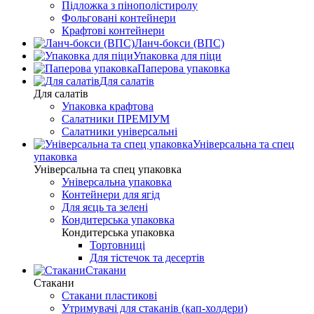
Підложка з пінополістиролу
Фольговані контейнери
Крафтові контейнери
Ланч-бокси (ВПС)
Упаковка для піци
Паперова упаковка
Для салатів
Для салатів
Упаковка крафтова
Салатники ПРЕМІУМ
Салатники універсальні
Універсальна та спец
упаковка
Універсальна та спец упаковка
Універсальна упаковка
Контейнери для ягід
Для яєць та зелені
Кондитерська упаковка
Кондитерська упаковка
Тортовниці
Для тістечок та десертів
Стакани
Стакани
Стакани пластикові
Утримувачі для стаканів (кап-холдери)