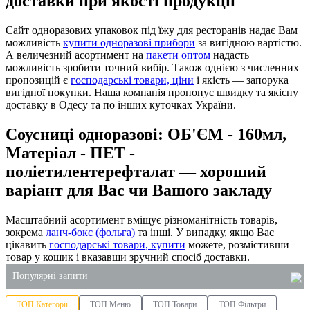
доставки при якості продукції
Сайт одноразових упаковок під їжу для ресторанів надає Вам
можливість
купити одноразові прибори
за вигідною вартістю.
А величезний асортимент на
пакети оптом
надасть
можливість зробити точний вибір. Також однією з численних
пропозицій є
господарські товари, ціни
і якість — запорука
вигідної покупки. Наша компанія пропонує швидку та якісну
доставку в Одесу та по інших куточках України.
Соусниці одноразові: ОБ'ЄМ - 160мл,
Матеріал - ПЕТ -
поліетилентерефталат — хороший
варіант для Вас чи Вашого закладу
Масштабний асортимент вміщує різноманітність товарів,
зокрема
ланч-бокс (фольга)
та інші. У випадку, якщо Вас
цікавить
господарські товари, купити
можете, розмістивши
товар у кошик і вказавши зручний спосіб доставки.
Популярні запити
ТОП Категорії
ТОП Меню
ТОП Товари
ТОП Фільтри