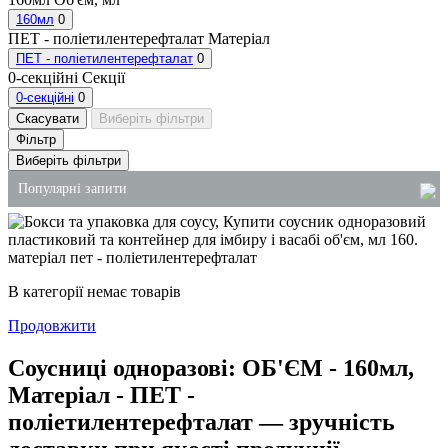
160мл
0
ПЕТ - поліетилентерефталат
Матеріал
ПЕТ - поліетилентерефталат
0
0-секційні
Секції
0-секційні
0
Скасувати
Виберіть фільтри
Фільтр
Виберіть фільтри
Популярні запити
одноразовий посуд для перших страв
одноразові соусники з кришкою
В категорії немає товарів
пластикові відра для продуктів
Продовжити
продаж господарських товарів київ
пакети поліетиленові київ
Соусниці одноразові: ОБ'ЄМ - 160мл,
миючі засоби опт
Матеріал - ПЕТ -
поліетилентерефталат — зручність