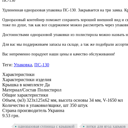
ПС-130
Удлиненная одноразовая упаковка ПС-130. Закрывается на три замка. 
Одноразовый контейнер поможет сохранить хороший внешний вид и свеж
тоже по душе, так как все содержимое можно рассмотреть через упаковк
Достоинствами одноразовой упаковки из полистирола можно назвать не
Для вас мы поддерживаем запасы на складе, а так же подобрали ассор
Вас непременно порадуют наши цены и качество обслуживания!
Теги:
Упаковка
,
ПС-130
Характеристики
Характеристики изделия
Крышка в комплекте
Да
Материал/Состав
Полистирол
Общие характеристики
Объем, (м3)
323x125x62 мм, высота основы 34 мм, V-1650 мл
Количество в упаковке/ящике, шт
350 штук
Страна производитель
Украина
9.53 грн.
одноразовая супница с крышкой
лотки для ягод харьков