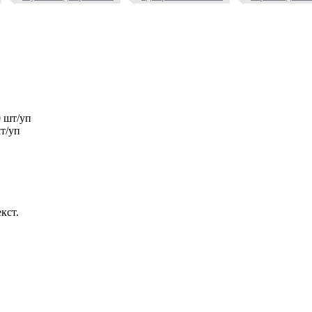
т/уп
кст.