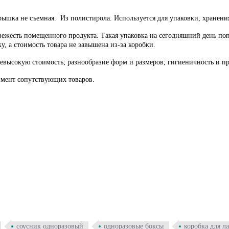
Крышка не съемная. Из полистирола. Используется для упаковки, хранен
есть помещенного продукта. Такая упаковка на сегодняшний день попул
у, а стоимость товара не завышена из-за коробки.
высокую стоимость; разнообразие форм и размеров; гигиеничность и пр
тимент сопутствующих товаров.
соусник одноразовый
одноразовые боксы
коробка для л