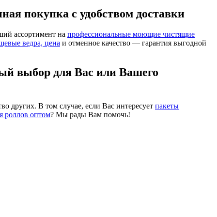
нная покупка с удобством доставки
ший ассортимент на
профессиональные моющие чистящие
щевые ведра, цена
и отменное качество — гарантия выгодной
ный выбор для Вас или Вашего
во других. В том случае, если Вас интересует
пакеты
я роллов оптом
? Мы рады Вам помочь!