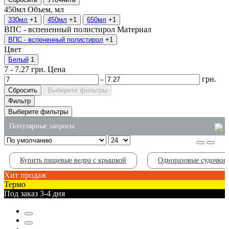
450мл
Объем, мл
330мл
+1
450мл
+1
650мл
+1
ВПС - вспененный полистирол
Материал
ВПС - вспененный полистирол
+1
Цвет
Белый
1
7
-
7.27
грн.
Цена
-
грн.
Сбросить
Выберите фильтры
Фильтр
Выберите фильтры
Популярные запросы
средство для чистки плиты от жира
Купить пищевые ведра с крышкой
Одноразовые судочки 
полиэтиленовые пакеты оптом киев
Хит продаж
держатель для горячих стаканов
Термо
Под заказ 3-4 дня
упаковка из вспененного полистирола
одноразовый соусник
пластиковые стаканы днепр