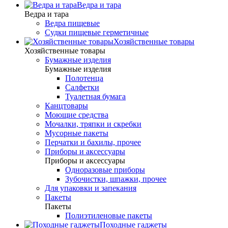
Ведра и тара
Ведра и тара
Ведра пищевые
Судки пищевые герметичные
Хозяйственные товары
Хозяйственные товары
Бумажные изделия
Бумажные изделия
Полотенца
Салфетки
Туалетная бумага
Канцтовары
Моющие средства
Мочалки, тряпки и скребки
Мусорные пакеты
Перчатки и бахилы, прочее
Приборы и аксессуары
Приборы и аксессуары
Одноразовые приборы
Зубочистки, шпажки, прочее
Для упаковки и запекания
Пакеты
Пакеты
Полиэтиленовые пакеты
Походные гаджеты