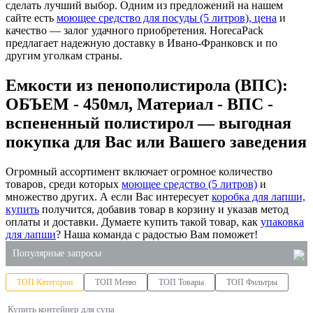
сделать лучший выбор. Одним из предложений на нашем
сайте есть
моющее средство для посуды (5 литров), цена
и
качество — залог удачного приобретения. HorecaPack
предлагает надежную доставку в Ивано-Франковск и по
другим уголкам страны.
Емкости из пенополистирола (ВПС):
ОБЪЕМ - 450мл, Материал - ВПС -
вспененный полистирол — выгодная
покупка для Вас или Вашего заведения
Огромный ассортимент включает огромное количество
товаров, среди которых
моющее средство (5 литров)
и
множество других. А если Вас интересует
коробка для лапши,
купить
получится, добавив товар в корзину и указав метод
оплаты и доставки. Думаете купить такой товар, как
упаковка
для лапши
? Наша команда с радостью Вам поможет!
Популярные запросы
ТОП Категории
ТОП Меню
ТОП Товары
ТОП Фильтры
средство для чистки плиты от жира
Купить контейнер для супа
полиэтиленовые пакеты оптом киев