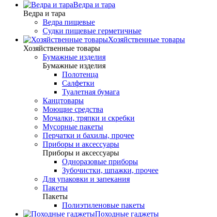
Ведра и тара
Ведра и тара
Ведра пищевые
Судки пищевые герметичные
Хозяйственные товары
Хозяйственные товары
Бумажные изделия
Бумажные изделия
Полотенца
Салфетки
Туалетная бумага
Канцтовары
Моющие средства
Мочалки, тряпки и скребки
Мусорные пакеты
Перчатки и бахилы, прочее
Приборы и аксессуары
Приборы и аксессуары
Одноразовые приборы
Зубочистки, шпажки, прочее
Для упаковки и запекания
Пакеты
Пакеты
Полиэтиленовые пакеты
Походные гаджеты