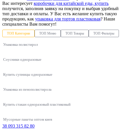
Вас интересует
коробочки для китайской еды, купить
получится, заполнив заявку на покупку и выбрав удобный
тип доставки и оплаты. У Вас есть желание купить такую
продукцию, как
упаковка для тортов пластиковая
? Наши
специалисты Вам помогут!
ТОП Категории
ТОП Меню
ТОП Товары
ТОП Фильтры
Упаковка полистирол
Соусники одноразовые
Купить супницы одноразовые
Упаковка из пенополистирола
Купить стакан одноразовый пластиковый
Мусорные пакеты оптом киев
38 093 315 82 80
Упаковки для азиатской кухни