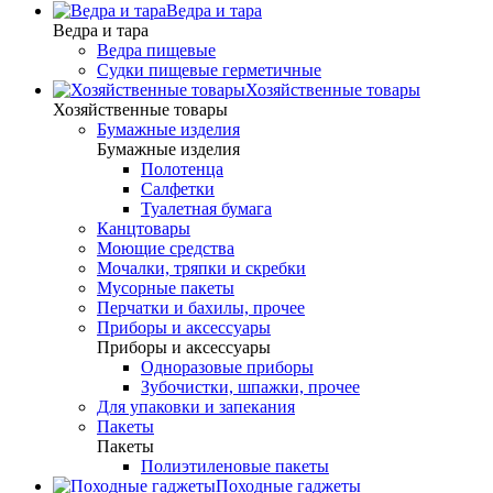
Ведра и тара
Ведра и тара
Ведра пищевые
Судки пищевые герметичные
Хозяйственные товары
Хозяйственные товары
Бумажные изделия
Бумажные изделия
Полотенца
Салфетки
Туалетная бумага
Канцтовары
Моющие средства
Мочалки, тряпки и скребки
Мусорные пакеты
Перчатки и бахилы, прочее
Приборы и аксессуары
Приборы и аксессуары
Одноразовые приборы
Зубочистки, шпажки, прочее
Для упаковки и запекания
Пакеты
Пакеты
Полиэтиленовые пакеты
Походные гаджеты