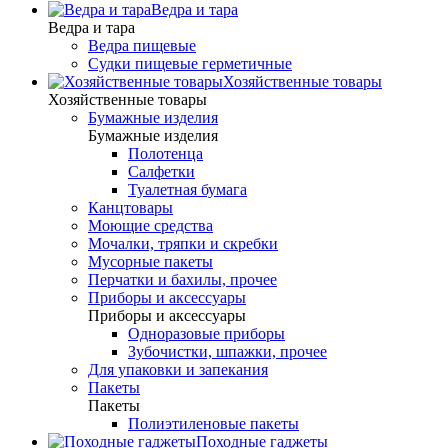
Ведра и тара
Ведра и тара
Ведра пищевые
Судки пищевые герметичные
Хозяйственные товары
Хозяйственные товары
Бумажные изделия
Бумажные изделия
Полотенца
Салфетки
Туалетная бумага
Канцтовары
Моющие средства
Мочалки, тряпки и скребки
Мусорные пакеты
Перчатки и бахилы, прочее
Приборы и аксессуары
Приборы и аксессуары
Одноразовые приборы
Зубочистки, шпажки, прочее
Для упаковки и запекания
Пакеты
Пакеты
Полиэтиленовые пакеты
Походные гаджеты