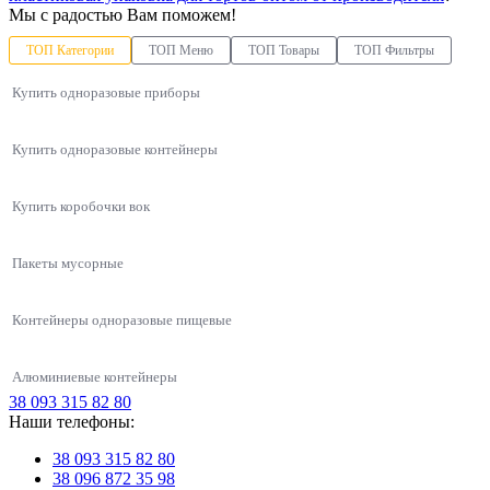
Мы с радостью Вам поможем!
ТОП Категории
ТОП Меню
ТОП Товары
ТОП Фильтры
Купить одноразовые приборы
Купить одноразовые контейнеры
Купить коробочки вок
Пакеты мусорные
Контейнеры одноразовые пищевые
Алюминиевые контейнеры
38 093 315 82 80
Упаковки для азиатской кухни
Наши телефоны:
Подставка для пиццы белая, 500 шт/уп
Серебряные материалы для упаковки и запекания
Одноразовые контейнеры
Моющее средство 5 литров
Контейнеры для первых блюд
38 093 315 82 80
Упаковки для салата
Подложка из вспененного полистирола М3-16 (222х133х16 мм) БЕЛАЯ,
Красные одноразовые стаканы 270мл
38 096 872 35 98