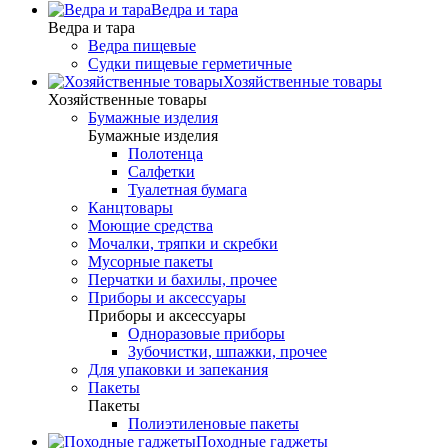
Ведра и тара
Ведра и тара
Ведра пищевые
Судки пищевые герметичные
Хозяйственные товары
Хозяйственные товары
Бумажные изделия
Бумажные изделия
Полотенца
Салфетки
Туалетная бумага
Канцтовары
Моющие средства
Мочалки, тряпки и скребки
Мусорные пакеты
Перчатки и бахилы, прочее
Приборы и аксессуары
Приборы и аксессуары
Одноразовые приборы
Зубочистки, шпажки, прочее
Для упаковки и запекания
Пакеты
Пакеты
Полиэтиленовые пакеты
Походные гаджеты