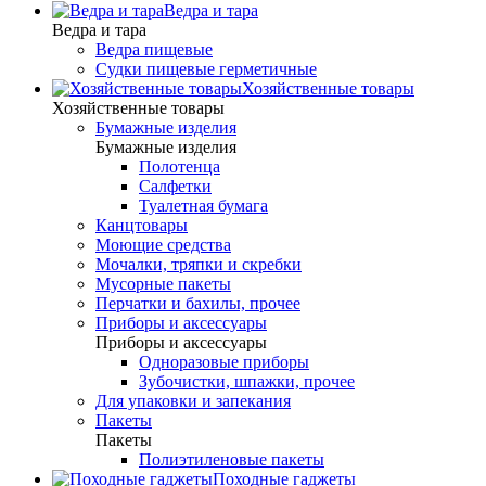
Ведра и тара
Ведра и тара
Ведра пищевые
Судки пищевые герметичные
Хозяйственные товары
Хозяйственные товары
Бумажные изделия
Бумажные изделия
Полотенца
Салфетки
Туалетная бумага
Канцтовары
Моющие средства
Мочалки, тряпки и скребки
Мусорные пакеты
Перчатки и бахилы, прочее
Приборы и аксессуары
Приборы и аксессуары
Одноразовые приборы
Зубочистки, шпажки, прочее
Для упаковки и запекания
Пакеты
Пакеты
Полиэтиленовые пакеты
Походные гаджеты