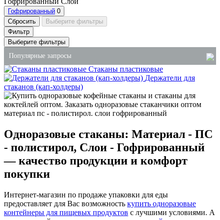
Гофрированный
Слои
Гофрированный
0
Сбросить
Выберите фильтры
Фильтр
Выберите фильтры
Популярные запросы
Стаканы пластиковые
Держатели для
держатель под стаканы
стаканов (кап-холдеры)
упаковка для суши роллов
подложки для продуктов
жидкое мыло 5 литров оптом
Одноразовые стаканы: Материал - ПС
купить одноразовые контейнеры для ягод
- полистирол, Слои - Гофрированный
моющие средства цена
— качество продукции и комфорт
покупки
Интернет-магазин по продаже упаковки для еды
предоставляет для Вас возможность
купить одноразовые
контейнеры для пищевых продуктов
с лучшими условиями. А