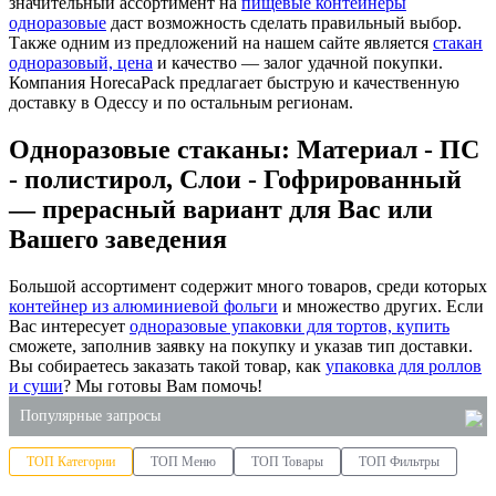
значительный ассортимент на
пищевые контейнеры
одноразовые
даст возможность сделать правильный выбор.
Также одним из предложений на нашем сайте является
стакан
одноразовый, цена
и качество — залог удачной покупки.
Компания HorecaPack предлагает быструю и качественную
доставку в Одессу и по остальным регионам.
Одноразовые стаканы: Материал - ПС
- полистирол, Слои - Гофрированный
— прерасный вариант для Вас или
Вашего заведения
Большой ассортимент содержит много товаров, среди которых
контейнер из алюминиевой фольги
и множество других. Если
Вас интересует
одноразовые упаковки для тортов, купить
сможете, заполнив заявку на покупку и указав тип доставки.
Вы собираетесь заказать такой товар, как
упаковка для роллов
и суши
? Мы готовы Вам помочь!
Популярные запросы
ТОП Категории
ТОП Меню
ТОП Товары
ТОП Фильтры
держатель под стаканы