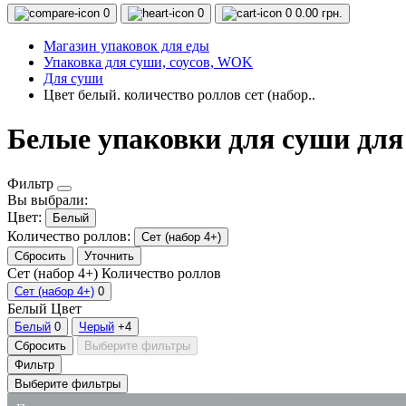
0
0
0
0.00 грн.
Магазин упаковок для еды
Упаковка для суши, соусов, WOK
Для суши
Цвет белый. количество роллов сет (набор..
Белые упаковки для суши для
Фильтр
Вы выбрали:
Цвет:
Белый
Количество роллов:
Сет (набор 4+)
Сбросить
Уточнить
Сет (набор 4+)
Количество роллов
Сет (набор 4+)
0
Белый
Цвет
Белый
0
Черый
+4
Сбросить
Выберите фильтры
Фильтр
Выберите фильтры