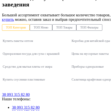
заведения
Большой ассортимент охватывает большое количество товаров,
купить
можно, оставив заказ и выбрав предпочтительный спос
ТОП Категории
ТОП Меню
ТОП Товары
ТОП Фильтры
Купить пакеты оптом
Коробка для китайской еды
Одноразовая посуда для супа с крышкой
Цены на мусорные пакеты
Средство для мытья плиты от жира
Приборы одноразовые
Купить соусники пластиковые
Салатница крафтовая однор
Упаковки для азиатской кухни
упаковки для азиатской кухни
Картонная коробочка крафт для картошки фри маленькая
Белые упаковки для суши из полистирола
Про
Уп
Ланч бокс из фольги
Контейнер для салата
Одноразовые контейнеры
38 093 315 82 80
Контейнеры для первых блюд
Наши телефоны:
Упаковки для салата
упаковки для суши
Универсальный контейнер 2950 на 450 мл, 750 шт/уп
Прямоугольная универсальная и спец упаковка из полистирола
Емк
Од
Ведро пластик пищевое
Лоток одноразовый пищево
38 093 315 82 80
Контейнеры для ягод и кондитерских изделий