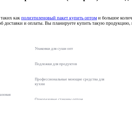
 таких как
полиэтиленовый пакет купить оптом
и большое колич
об доставки и оплаты. Вы планируете купить такую продукцию,
Упаковки для суши опт
Подложки для продуктов
Профессиональные моющие средства для
кухни
азовая
Одноразовые стаканы оптом
упаковка для лапши
фессиональные средства для уборки 500мл (антижир)
аковка для тортов 1 кг ПС-243, 130 шт/уп
Мыло жидкое 5 л купить
соусник одноразовый
ости из пенополистирола (ВПС) 650мл
норазовая упаковка для соусов HF-390 - 50 мл, 80 шт/уп
й
Пластиковый стакан купить