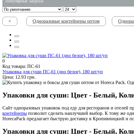
Популярные запросы
одноразовая упаковка для супа
Одноразовые контейнеры оптом
Однора
<
купить одноразовые контейнеры для еды киев
туалетная бумага оптом
купить жидкое мыло 5л харьков
пищевое ведро оптом
коробки вок заказать
0
Код товара: ПС-61
Упаковка для суши ПС-61 (дно белое), 180 шт/уп
Цена: 12.93 грн.
Упаковки для суши: Цвет - Белый, Коли
Сайт одноразовых упаковок под еду для ресторанов и отелей 
контейнеры
позволит сделать наилучший выбор. К тому же од
HorecaPack предлагает быструю доставку в Кропивницкий и п
Упаковки для суши: Цвет - Белый, Коли