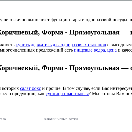
 Коричневый, Форма - Прямоугольная —
ожность
купить держатель для одноразовых стаканов
с выгодными
з многочисленных предложений есть
пищевые ведра, цена
и каче
 Коричневый, Форма - Прямоугольная — 
и которых
салат бокс
и прочие. В том случае, если Вас интересуе
 такую продукцию, как
супница пластиковая
? Мы готовы Вам по
таза
Алюминиевые лотки