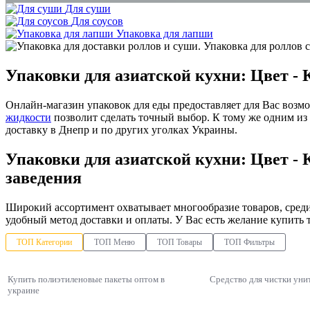
Для суши
Для соусов
чистящее средство купить
Упаковка для лапши
контейнер для супов
купить коробочки для китайской еды
Упаковки для азиатской кухни: Цвет -
полиэтиленовые пакеты опт киев
одноразовый стакан цена
Онлайн-магазин упаковок для еды предоставляет для Вас возм
жидкости
позволит сделать точный выбор. К тому же одним и
купить стакан одноразовый
доставку в Днепр и по других уголках Украины.
Упаковки для азиатской кухни: Цвет -
заведения
Широкий ассортимент охватывает многообразие товаров, сред
удобный метод доставки и оплаты. У Вас есть желание купить
ТОП Категории
ТОП Меню
ТОП Товары
ТОП Фильтры
Купить полиэтиленовые пакеты оптом в
Средство для чистки уни
украине