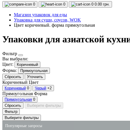
0
0
0
0.00 грн.
Магазин упаковок для еды
Упаковка для суши, соусов, WOK
Цвет коричневый. форма прямоугольная
Упаковки для азиатской кухн
Фильтр
Вы выбрали:
Цвет:
Коричневый
Форма:
Прямоугольная
Сбросить
Уточнить
Коричневый
Цвет
Коричневый
0
Черый
+2
Прямоугольная
Форма
Прямоугольная
0
Сбросить
Выберите фильтры
Фильтр
Выберите фильтры
Популярные запросы