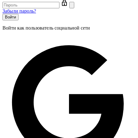
Одноразовые пластиковые стаканы
Коробка для пицци 26 см белая, 100 шт/уп
Забыли пароль?
Гофрированные одноразовые стаканы
Бумажные полотенца киев
Упаковка для салата Oval-500 мл косая овальная черная, 450 шт/уп
Войти как пользователь социальной сети
Черные супницы пластиковые 750мл
Фольгированные контейнеры
Соусник одноразовий ПС-66 (на три деления), 800 шт/уп
Крышки к бумажным стаканам Т-69 (185 мл)
Купить моющие средства в украине
Туалетная бумага белая двухслойная Ruta Professional 55 м, 6 шт/уп
Пластиковые коробки для торта 2250мл из полистирола
Бумажное полотенце оптом
Одноразовая упаковка для соусов HF-390 - 50 мл, 80 шт/уп
Пластиковые контейнеры для еды одноразовые с 1 секцией
Контейнеры для еды одноразовые цена
Упаковка для салата одноразовая ПС-141 на 750 мл, 600 шт/уп
Круглые салатники Премиум 375мл
Ведро пластиковое для пищевых продуктов
Ланч-бокс MB-10 из пенополистирола (240х155х70), 250 шт/уп
Коробки вок
Одноразовая упаковка универсальная ПС-121 на 1300 мл, 500 шт/уп
Жидкие моющие средства