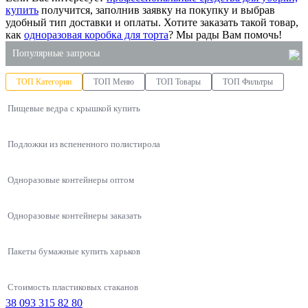
купить
получится, заполнив заявку на покупку и выбрав
удобный тип доставки и оплаты. Хотите заказать такой товар,
как
одноразовая коробка для торта
? Мы рады Вам помочь!
Популярные запросы
ТОП Категории
ТОП Меню
ТОП Товары
ТОП Фильтры
упаковка для пирожных оптом
Пищевые ведра с крышкой купить
одноразовый контейнер купить
купить стакан одноразовый
Подложки из вспененного полистирола
купить пластиковые ведра для пищевых продуктов
контейнеры одноразовые пищевые
Одноразовые контейнеры оптом
купить пластиковые ведерки
Одноразовые контейнеры заказать
Пакеты бумажные купить харьков
Стоимость пластиковых стаканов
38 093 315 82 80
Упаковки для азиатской кухни