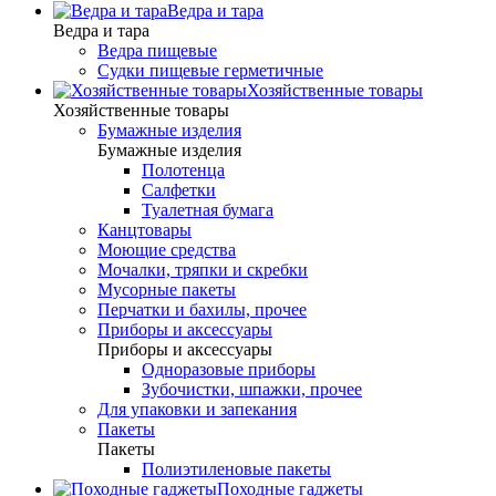
Ведра и тара
Ведра и тара
Ведра пищевые
Судки пищевые герметичные
Хозяйственные товары
Хозяйственные товары
Бумажные изделия
Бумажные изделия
Полотенца
Салфетки
Туалетная бумага
Канцтовары
Моющие средства
Мочалки, тряпки и скребки
Мусорные пакеты
Перчатки и бахилы, прочее
Приборы и аксессуары
Приборы и аксессуары
Одноразовые приборы
Зубочистки, шпажки, прочее
Для упаковки и запекания
Пакеты
Пакеты
Полиэтиленовые пакеты
Походные гаджеты